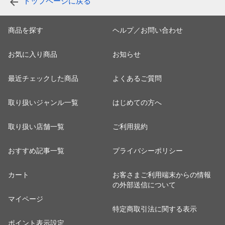
トップページに戻る
商品を探す
ヘルプ／お問い合わせ
お気に入り商品
お知らせ
最近チェックした商品
よくあるご質問
取り扱いジャンル一覧
はじめての方へ
取り扱い店舗一覧
ご利用規約
おすすめ記事一覧
プライバシーポリシー
カート
お客さまご利用端末からの情報
の外部送信について
マイページ
特定商取引法に関する表示
ポイント表示設定