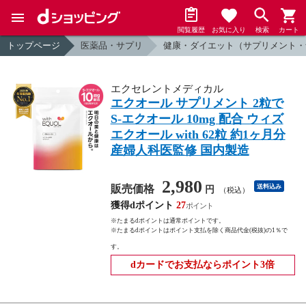
閲覧履歴
お気に入り
検索
カート
トップページ
医薬品・サプリ
健康・ダイエット（サプリメント・
エクセレントメディカル
エクオール サプリメント 2粒で
S-エクオール 10mg 配合 ウィズ
エクオール with 62粒 約1ヶ月分
産婦人科医監修 国内製造
2,980
販売価格
送料込み
円
（税込）
獲得dポイント
27
※たまるdポイントは通常ポイントです。
※たまるdポイントはポイント支払を除く商品代金(税抜)の1％で
す。
dカードでお支払ならポイント3倍