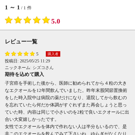
1
～
1
/
1
件
5.0
レビュー一覧
5
購入者
投稿日:
2025/05/25 11:29
ニックネーム:
シズコさん
期待を込めて購入
子宮癌を手術した後から、医師に勧められてから４粒の大き
なエクオールを12年間飲んでいました。昨年末股関節置換術
をした時入院中は病院の薬だけになり、退院してから飲むの
を忘れていたら何だか体調がすぐれずまた再会しょうと思っ
ていた時、内容は同じで小さいのを2粒で良いエクオールに出
合い大変嬉しかったです。
女性でエクオールを体内で作れない人は半分もいるので、是
非このエクオールを飲んでみて下さいね、ゆらぎがなくなり