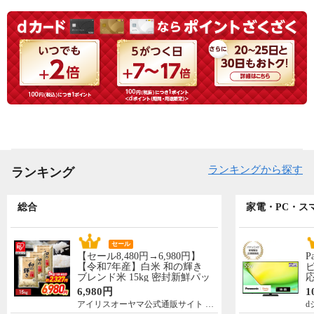
ランキングから探す
ランキング
総合
家電・PC・ス
セール
【セール8,480円→6,980円】
P
【令和7年産】白米 和の輝き
ビ
ブレンド米 15kg 密封新鮮パッ
応
ク 脱酸素剤入り 米 お米 低温
N
6,980円
1
製法米 アイリスオーヤマ [食
先
アイリスオーヤマ公式通販サイト アイリスプラザ
d
品]
5