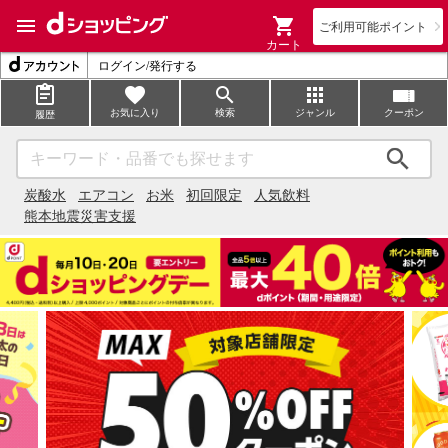
ご利用可能ポイント
カート
ログイン/発行する
お気に入り
検索
ジャンル
クーポン
履歴
検索
炭酸水
エアコン
お米
初回限定
人気飲料
熊本地震災害支援