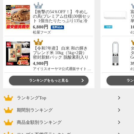
【衝撃の54％OFF！】 牛めし
の具(プレミアム仕様)30個セッ
リ
ト 1個当たりたっぷり135g 冷
単
凍食品 松屋牛丼 当店のイチオ
の
6,880円
1
送料込み
シ 非常食
C
松屋フーズ
d
【令和7年産】 白米 和の輝き
ブレンド米 10kg（5kg×2袋）
タ
密封新鮮パック 脱酸素剤入り
G
米 お米 低温製法米 アイリスオ
ー
4,980円
3
ーヤマ [食品]
アイリスオーヤマ公式通販サイト アイリスプラザ
d
ランキングをもっと見る
ラン
ランキングTop
期間別ランキング
商品金額別ランキング