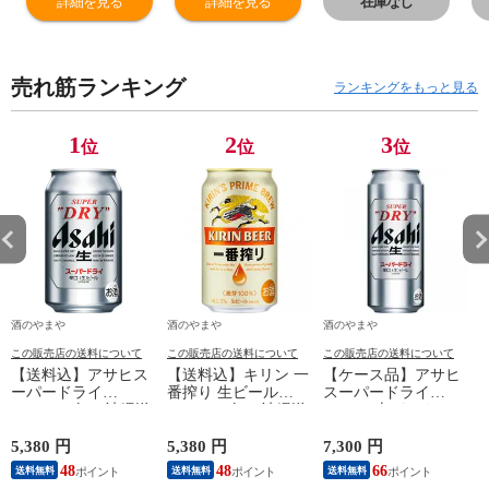
詳細を見る
詳細を見る
在庫なし
売れ筋ランキング
ランキングをもっと見る
1
2
3
位
位
位
酒のやまや
酒のやまや
酒のやまや
この販売店の送料について
この販売店の送料について
この販売店の送料について
【送料込】アサヒス
【送料込】キリン 一
【ケース品】アサヒ
ーパードライ
番搾り 生ビール
スーパードライ
350ml×24缶（沖縄送
350ml×24缶（沖縄送
500ml 6本パック×4
3
料別）
料別）
5,380 円
5,380 円
7,300 円
1
48
48
66
送料無料
送料無料
送料無料