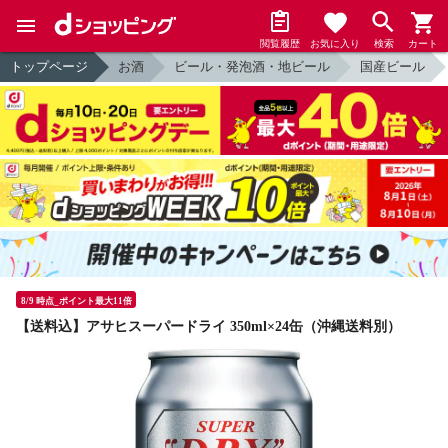
閲覧履歴
お気に入り
検索
カート
トップページ
お酒
ビール・発泡酒・地ビール
国産ビール
8/9 時点_ポイント最大11倍
【送料込】アサヒスーパードライ 350ml×24缶（沖縄送料別）