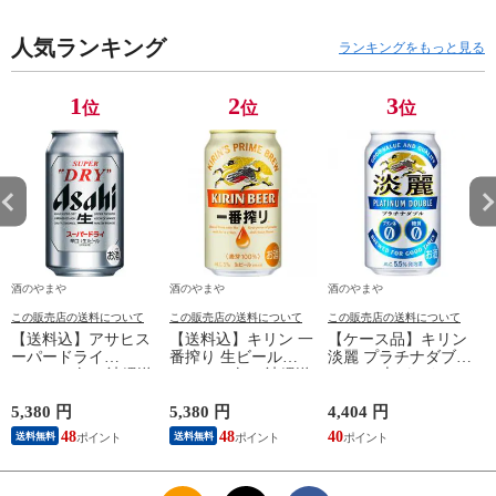
人気ランキング
ランキングをもっと見る
1
2
3
位
位
位
酒のやまや
酒のやまや
酒のやまや
この販売店の送料について
この販売店の送料について
この販売店の送料について
【送料込】アサヒス
【送料込】キリン 一
【ケース品】キリン
ーパードライ
番搾り 生ビール
淡麗 プラチナダブル
350ml×24缶（沖縄送
350ml×24缶（沖縄送
350ml 6本パック×4
料別）
料別）
5,380 円
5,380 円
4,404 円
7
48
48
40
送料無料
送料無料