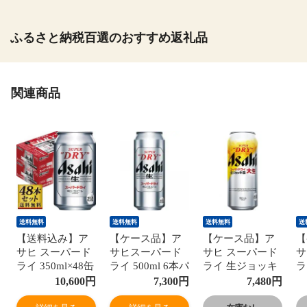
ふるさと納税百選のおすすめ返礼品
関連商品
送料無料
送料無料
送料無料
送
【送料込み】ア
【ケース品】ア
【ケース品】ア
【
サヒ スーパード
サヒスーパード
サヒ スーパード
サ
ライ 350ml×48缶
ライ 500ml 6本パ
ライ 生ジョッキ
ラ
ック×4
缶大生 485ml 24
缶
10,600
円
7,300
円
7,480
円
本入り
り