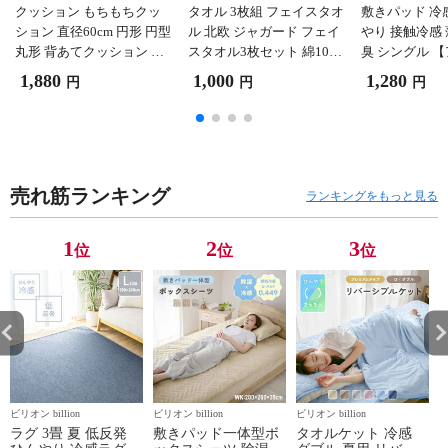
クッション もちもちクッ
タオル 3枚組 フェイスタオ
敷きパッド 冷
ション 直径60cm 円形 円型
ル 北欧 ジャガード フェイ
やり 接触冷感
丸形 背あてクッション マ
スタオル3枚セット 綿10
臭 シングル 
イクロファイバー 洗える 6
0% 34×84cm 【バード柄 ピ
ー】
1,880
1,000
1,280
円
円
円
0×60cm 【ブルー】
ンク】
売れ筋ランキング
ランキングをもっと見る
1
2
3
位
位
位
ビリオン billion
ビリオン billion
ビリオン billion
ビ
ラグ 3畳 夏 低反発
敷きパッド一体型ボ
タオルケット 冷感