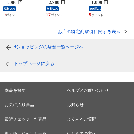
パッド シーツ シン
max0.43 【アイスブ
34×84cm 【バード柄
1,080 円
2,980 円
1,000 円
グルサイズ 【ネイビ
ルー】
ピンク】
送料込み
送料込み
送料込み
ー】
9
27
9
9
お店の特定商取引に関する表示
dショッピングの店舗一覧ページへ
トップページに戻る
商品を探す
ヘルプ／お問い合わせ
お気に入り商品
お知らせ
最近チェックした商品
よくあるご質問
取り扱いジャンル一覧
はじめての方へ