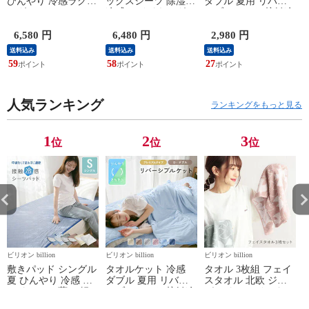
ひんやり 冷感ラグ
ックスシーツ 除湿
ダブル 夏用 リバー
ラグマット カーペッ
冷感 ワイドキング
シブルケット 接触冷
ズ
ト 洗えるラグ 絨毯
200 ひんやり 敷きパ
感 綿100 コットン Q-
冷感 冷たい 抗菌防
ッド 一体型 接触冷
max0.43 【アイスブ
6,580 円
6,480 円
2,980 円
臭 190×240cm 小さめ
感 強冷感 春 夏 【ナ
ルー】
送料込み
送料込み
送料込み
【ネイビー】
チュラルベージュ】
59
58
27
3
人気ランキング
ランキングをもっと見る
1
2
3
位
位
位
ビリオン billion
ビリオン billion
ビリオン billion
ビ
敷きパッド シングル
タオルケット 冷感
タオル 3枚組 フェイ
夏 ひんやり 冷感 パ
ダブル 夏用 リバー
スタオル 北欧 ジャ
ッドシーツ 薄い 軽
シブルケット 接触冷
ガード フェイスタオ
量 速乾 さらさら 敷
感 綿100 コットン Q-
ル3枚セット 綿100%