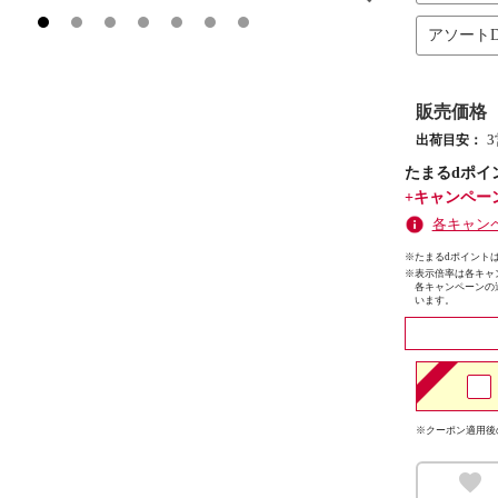
アソート
販売価格
出荷目安：
たまるdポイ
+キャンペー
各キャン
※たまるdポイントは
※
表示倍率は各キャ
各キャンペーンの
います。
※クーポン適用後