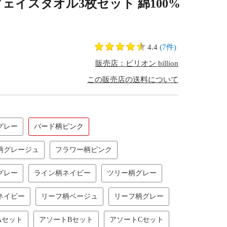
フェイスタオル3枚セット 綿100%
4.4
(7件)
販売店：ビリオン billion
この販売店の送料について
グレー
バード柄ピンク
柄グレージュ
フラワー柄ピンク
グレー
ライン柄ネイビー
ツリー柄グレー
ネイビー
リーフ柄ベージュ
リーフ柄グレー
Aセット
アソートBセット
アソートCセット