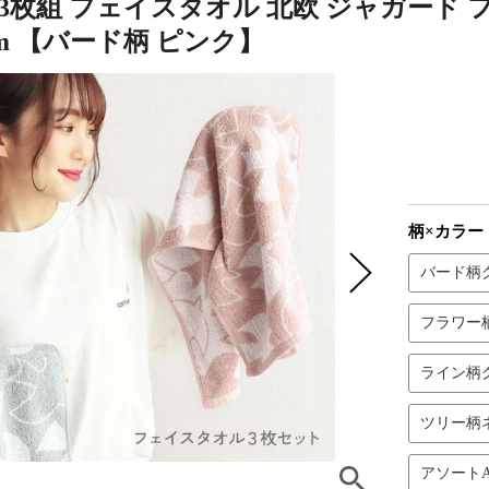
3枚組 フェイスタオル 北欧 ジャガード 
4cm 【バード柄 ピンク】
柄×カラー
バード柄
フラワー
ライン柄
ツリー柄
アソート