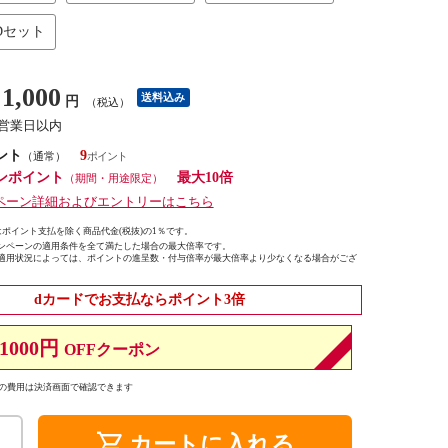
Dセット
1,000
送料込み
円
（税込）
3営業日以内
ント
9
（通常）
ンポイント
最大10倍
（期間・用途限定）
ペーン詳細およびエントリーはこちら
ポイント支払を除く商品代金(税抜)の1％です。
ンペーンの適用条件を全て満たした場合の最大倍率です。
適用状況によっては、ポイントの進呈数・付与倍率が最大倍率より少なくなる場合がござ
dカードでお支払ならポイント3倍
1000円
OFFクーポン
の費用は決済画面で確認できます
shopping_cart
カートに入れる