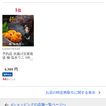
1
位
GACKT×OCEAN
予約品 水揚げ次第発
送 極 塩水ウニ 100g
塩水パック チルド配
送 〜最も美味とされ
る「旬」の時期のみ
6,980 円
提供〜
送料込み
64
お店の特定商取引に関する表示
dショッピングの店舗一覧ページへ