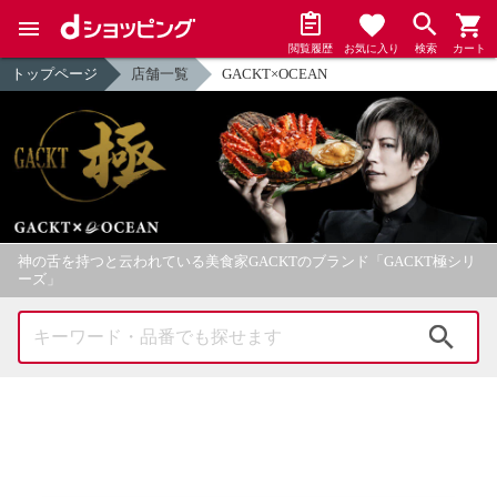
閲覧履歴
お気に入り
検索
カート
トップページ
店舗一覧
GACKT×OCEAN
神の舌を持つと云われている美食家GACKTのブランド「GACKT極シリ
ーズ」
検索