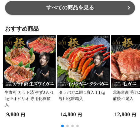
すべての商品を見る
おすすめ商品
生食可 カット済 生ずわい1
タラバガニ脚 1肩入 1.1kg
北海道産 毛ガニ 
kg※オピリオ 専用化粧箱
専用化粧箱入
前後×1尾入
入
9,800
14,800
12,800
円
円
円