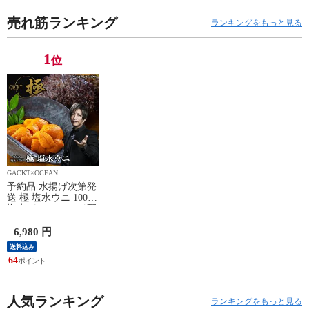
売れ筋ランキング
ランキングをもっと見る
1
位
GACKT×OCEAN
予約品 水揚げ次第発
送 極 塩水ウニ 100g
塩水パック チルド配
送 〜最も美味とされ
る「旬」の時期のみ
6,980 円
提供〜
送料込み
64
人気ランキング
ランキングをもっと見る