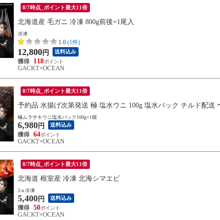
8/7時点_ポイント最大11倍
北海道産 毛ガニ 冷凍 800g前後×1尾入
冷凍
1.0
(1件)
12,800
送料込み
円
118
GACKT×OCEAN
8/7時点_ポイント最大11倍
予約品 水揚げ次第発送 極 塩水ウニ 100g 塩水パック チルド
極ムラサキウニ塩水パック100g×1個
6,980
送料込み
円
64
GACKT×OCEAN
8/7時点_ポイント最大11倍
北海道 根室産 冷凍 北海シマエビ
2-a.冷凍
5,400
送料込み
円
50
GACKT×OCEAN