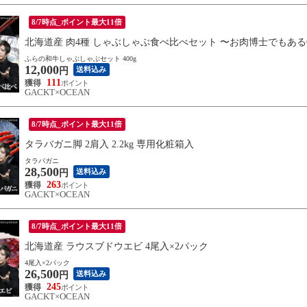
8/7時点_ポイント最大11倍
北海道産 肉4種 しゃぶしゃぶ食べ比べセット 〜お肉博士でもある
ふらの和牛しゃぶしゃぶセット 400g
12,000
送料込み
円
111
GACKT×OCEAN
8/7時点_ポイント最大11倍
タラバガニ脚 2肩入 2.2kg 専用化粧箱入
タラバガニ
28,500
送料込み
円
263
GACKT×OCEAN
8/7時点_ポイント最大11倍
北海道産 ラウスブドウエビ 4尾入×2パック
4尾入×2パック
26,500
送料込み
円
245
GACKT×OCEAN