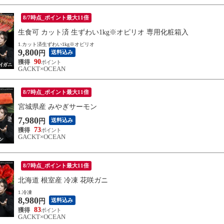
8/7時点_ポイント最大11倍
生食可 カット済 生ずわい1kg※オピリオ 専用化粧箱入
1.カット済生ずわい1kg※オピリオ
9,800
送料込み
円
90
GACKT×OCEAN
8/7時点_ポイント最大11倍
宮城県産 みやぎサーモン
7,980
送料込み
円
73
GACKT×OCEAN
8/7時点_ポイント最大11倍
北海道 根室産 冷凍 花咲ガニ
1.冷凍
8,980
送料込み
円
83
GACKT×OCEAN