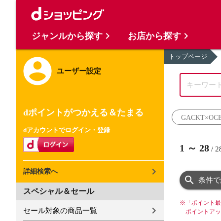
ジャンルから探す
お店から探す
トップページ
ユーザー設定
dポイントがつかえる＆たまる
GACKT×OC
dアカウントでログイン・登録
1
～
28
/
2
詳細検索へ
条件で
スペシャル＆セール
※
「ポイント最
セール対象の商品一覧
ポイントアッ