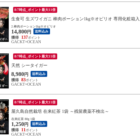
8/7時点_ポイント最大11倍
生食可 生ズワイガニ 棒肉ポーション1kg※オピリオ 専用化粧箱入
2.棒肉ポーション1kg※オピリオ
14,800
送料込み
円
137
GACKT×OCEAN
8/7時点_ポイント最大11倍
天然 シータイガー
8,980
送料込み
円
83
GACKT×OCEAN
8/7時点_ポイント最大11倍
屋久島自然栽培 在来紅茶 1袋 ～残留農薬不検出～
在来紅茶 80g 1袋
1,250
送料込み
円
11
GACKT×OCEAN