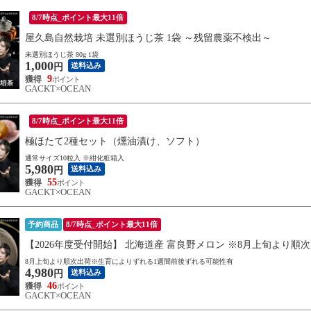
8/7時点_ポイント最大11倍
屋久島自然栽培 未選別ほうじ茶 1袋 ～残留農薬不検出～
未選別ほうじ茶 80g 1袋
1,000
送料込み
円
9
GACKT×OCEAN
8/7時点_ポイント最大11倍
極ほたて2種セット（燻油漬け、ソフト）
通常サイズ10粒入 ※紺化粧箱入
5,980
送料込み
円
55
GACKT×OCEAN
予約商品
8/7時点_ポイント最大11倍
【2026年度受付開始】 北海道産 富良野メロン ※8月上旬より順
8月上旬より順次出荷※生育によりずれる1週間前後ずれる可能性有
4,980
送料込み
円
46
GACKT×OCEAN