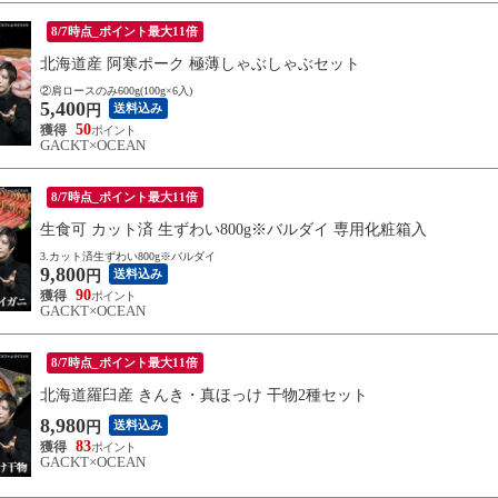
8/7時点_ポイント最大11倍
北海道産 阿寒ポーク 極薄しゃぶしゃぶセット
②肩ロースのみ600g(100g×6入)
5,400
送料込み
円
50
GACKT×OCEAN
8/7時点_ポイント最大11倍
生食可 カット済 生ずわい800g※バルダイ 専用化粧箱入
3.カット済生ずわい800g※バルダイ
9,800
送料込み
円
90
GACKT×OCEAN
8/7時点_ポイント最大11倍
北海道羅臼産 きんき・真ほっけ 干物2種セット
8,980
送料込み
円
83
GACKT×OCEAN