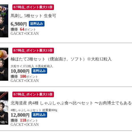
8/7時点_ポイント最大11倍
馬刺し 5種セット 生食可
6,980
送料込み
円
64
GACKT×OCEAN
8/7時点_ポイント最大11倍
極ほたて2種セット（燻油漬け、ソフト）※大粒12粒入
大粒サイズ12粒入 ※黒化粧箱入
10,800
送料込み
円
100
GACKT×OCEAN
8/7時点_ポイント最大11倍
北海道産 肉4種 しゃぶしゃぶ食べ比べセット 〜お肉博士でもある
4種しゃぶしゃぶセット 総重量800g
12,800
送料込み
円
118
GACKT×OCEAN