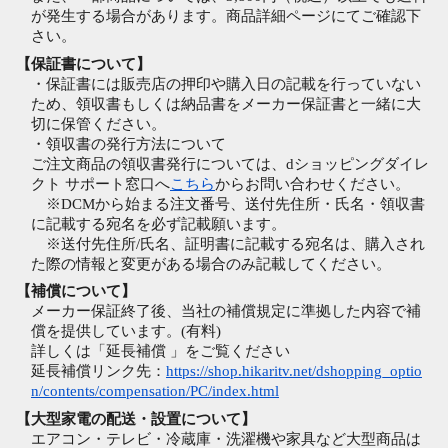
が発生する場合があります。商品詳細ページにてご確認下
さい。
【保証書について】
・保証書には販売店の押印や購入日の記載を行っていない
ため、領収書もしくは納品書をメーカー保証書と一緒に大
切に保管ください。
・領収書の発行方法について
ご注文商品の領収書発行については、dショッピングダイレ
クト サポート窓口へ
こちら
からお問い合わせください。
※DCMから始まる注文番号、送付先住所・氏名・領収書
に記載する宛名を必ず記載願います。
※送付先住所/氏名、証明書に記載する宛名は、購入され
た際の情報と変更がある場合のみ記載してください。
【補償について】
メーカー保証終了後、当社の補償規定に準拠した内容で補
償を提供しています。(有料)
詳しくは「延長補償 」をご覧ください
延長補償リンク先：
https://shop.hikaritv.net/dshopping_optio
n/contents/compensation/PC/index.html
【大型家電の配送・設置について】
エアコン・テレビ・冷蔵庫・洗濯機や家具など大型商品は