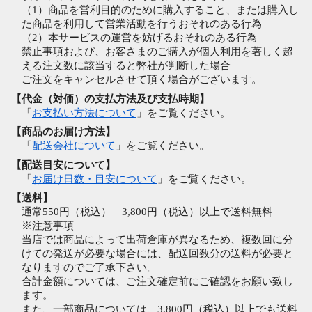
（1）商品を営利目的のために購入すること、または購入し
た商品を利用して営業活動を行うおそれのある行為
（2）本サービスの運営を妨げるおそれのある行為
禁止事項および、お客さまのご購入が個人利用を著しく超
える注文数に該当すると弊社が判断した場合
ご注文をキャンセルさせて頂く場合がございます。
【代金（対価）の支払方法及び支払時期】
「
お支払い方法について
」をご覧ください。
【商品のお届け方法】
「
配送会社について
」をご覧ください。
【配送目安について】
「
お届け日数・目安について
」をご覧ください。
【送料】
通常550円（税込） 3,800円（税込）以上で送料無料
※注意事項
当店では商品によって出荷倉庫が異なるため、複数回に分
けての発送が必要な場合には、配送回数分の送料が必要と
なりますのでご了承下さい。
合計金額については、ご注文確定前にご確認をお願い致し
ます。
また、一部商品については、3,800円（税込）以上でも送料