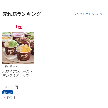
に紹介したいお食い初めセ
ット
売れ筋ランキング
ランキングをもっと見る
1
位
お祝い膳.com
ハワイアンホースト
マカダミアナッツア
イス
4,300 円
送料込み
39