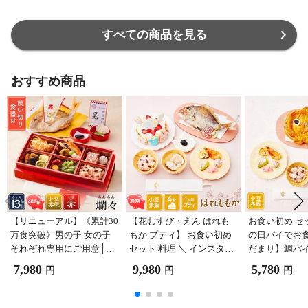
すべての商品を見る
おすすめ商品
【リニューアル】《累計30
【花むすび・えん はれも
お食い初め セ
万食突破》男の子 女の子
もか プティ】 お食い初め
の日パイでお食
それぞれ専用にご用意│国
セット 料理 ＼ インスタで
だまり】鯛パイ
産天然真鯛│使い切り食器
話題のケーキ付き お食い
お食い初め手
7,980
9,980
5,780
円
円
円
で準備不要│レンジOK│
初めセット ／《累計30万
の蛤吸・赤飯
【お食い初め膳爛々】 お
食突破お食い初め専門店》
購入可能】 鯛
食い初め セット 新米ママ
イ お食い初め