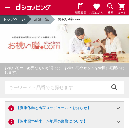
閲覧履歴
お気に入り
検索
カート
トップページ
店舗一覧
お祝い膳.com
お食い初めに必要なものが揃った、お食い初めセットを全国に宅配いた
します。
検索
【夏季休業と出荷スケジュールのお知らせ】
【熊本県で発生した地震の影響について】