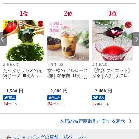
1
2
3
位
位
位
ぷるるん姫
ぷるるん姫
ぷるるん姫
たっぷりワカメの元
女王様の アルロース
【美容 ダイエット】
気スープ 30食入り
珈琲 酪酸菌 30食 希
ぷるるん姫 ザクロエ
減塩タイプ ダイエッ
少糖アルロース 糖質
キス 濃縮ザクロ
ト
ト diet ス－プ スープ
制限 ダイエット食品
100% 30包 美容 健康
ダイエット食品 置き
アルロース香川大学
食品
1,580 円
2,680 円
2,480 円
換えダイエット ダイ
アルロース プシコー
送料込み
送料込み
送料込み
エットスープ 低糖質
ス アルロース希少糖
14
24
22
1
糖質制限 低カロリー
アルロース国産 カズ
糖質オフ 食品 食事
レーサー アルロース
満腹感
日本産 カフェラテ
カフェオレ アイスコ
お店の特定商取引に関する表示
ーヒー 国産 allulose
dショッピングの店舗一覧ページへ