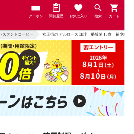
クーポン
閲覧履歴
お気に入り
検索
カート
ンスタントコーヒー
女王様の アルロース 珈琲 酪酸菌 15食 希少糖