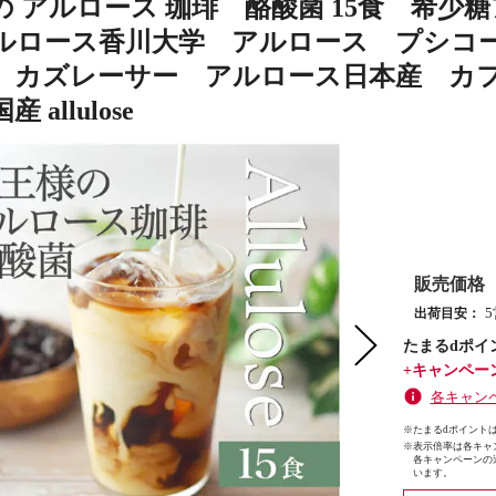
の アルロース 珈琲 酪酸菌 15食 希
ルロース香川大学 アルロース プシコ
 カズレーサー アルロース日本産 カ
 allulose
販売価格
出荷目安：
たまるdポイ
+キャンペー
各キャン
※たまるdポイントは
※
表示倍率は各キャ
各キャンペーンの
います。