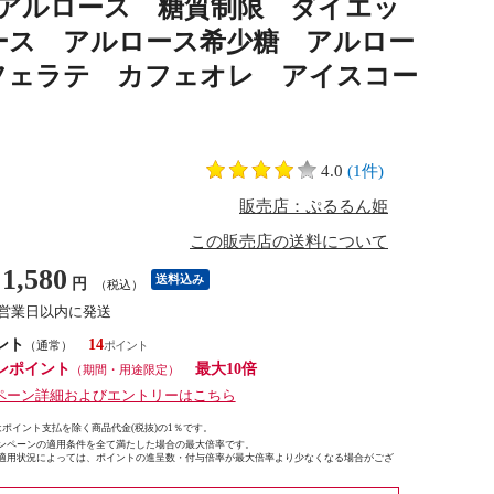
少糖アルロース 糖質制限 ダイエッ
ース アルロース希少糖 アルロー
フェラテ カフェオレ アイスコー
4.0
(1件)
販売店：ぷるるん姫
この販売店の送料について
1,580
送料込み
円
（税込）
5営業日以内に発送
ント
14
（通常）
ンポイント
最大10倍
（期間・用途限定）
ペーン詳細およびエントリーはこちら
ポイント支払を除く商品代金(税抜)の1％です。
ンペーンの適用条件を全て満たした場合の最大倍率です。
適用状況によっては、ポイントの進呈数・付与倍率が最大倍率より少なくなる場合がござ