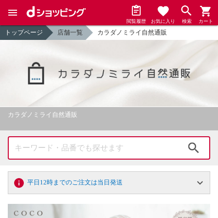
閲覧履歴
お気に入り
検索
カート
トップページ
店舗一覧
カラダノミライ自然通販
カラダノミライ自然通販
検索
平日12時までのご注文は当日発送