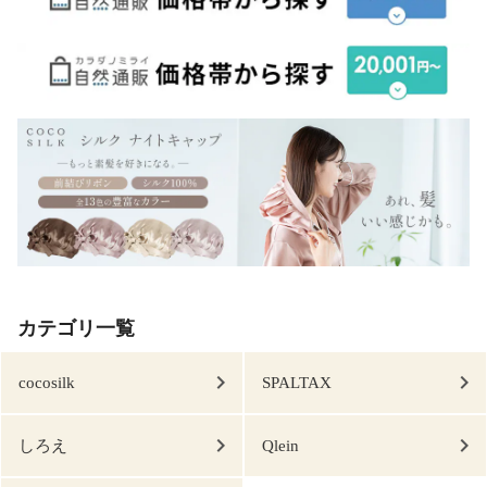
カテゴリ一覧
cocosilk
SPALTAX
しろえ
Qlein