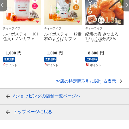
ティーライフ
ティーライフ
ティーライフ
ルイボスティー 101
ルイボスティー 12素
紀州の梅 みつまろ
包入 ( ノンカフェイ
材のよくばりブレン
1.5kg ( 塩分約8％ 国
ン カフェインレス
ド 100個入 ( ノンカ
産 南高梅 はちみつ
ルイボス ルイボス茶
フェイン カフェイン
梅 梅 ハチミツ梅 梅
2
ホット アイス 水出
レス ルイボス ルイ
干 梅干し 贈答 贈り
1,000 円
1,000 円
8,800 円
し 美容茶 美容飲料
ボス茶 ホット アイ
物 ギフト 贈答用 ご
送料無料
送料無料
送料無料
お茶 ティーバッグ
ス 水出し 美容茶 美
挨拶 冬ギフト 食品
9
9
81
3
ティーパック 送料無
容飲料 お茶 ティー
ティーライフ )
料 ティーライフ )
バッグ ティーパック
送料無料 ティーライ
フ )
お店の特定商取引に関する表示
dショッピングの店舗一覧ページへ
トップページに戻る