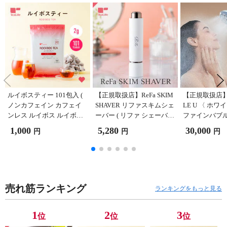
ルイボスティー 101包入 (
【正規取扱店】ReFa SKIM
【正規取扱店】R
ノンカフェイン カフェイ
SHAVER リファスキムシェ
LE U 〈 ホワ
ンレス ルイボス ルイボス
ーバー ( リファ シェーバー
ファインバブル 
茶 ホット アイス 水出し 美
美容雑貨 スキンケア うぶ
シャワーヘッド
1,000
5,280
30,000
円
円
円
容茶 美容飲料 お茶 ティー
毛 産毛 カット 顔 フェイス
トラファインバ
バッグ ティーパック 送料
口まわり 眉まわり おでこ
クロバブル う
無料 ティーライフ )
肌 RE-AE02A 女性 贈り物
キーバス お風呂 入浴
ギフト プレゼント 誕生日
H-02A 女性 
バレンタイン 人気 送料無
プレゼント 誕
料 )
タイン 人気 
売れ筋ランキング
ランキングをもっと見る
料
1
2
3
位
位
位