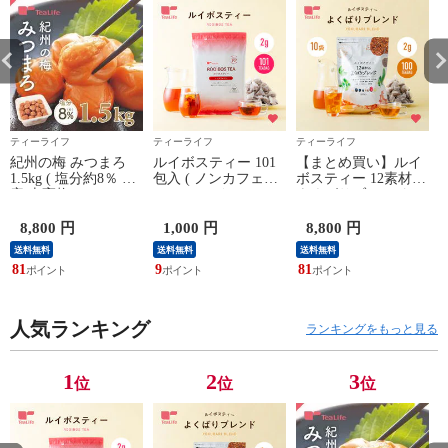
ティーライフ
ティーライフ
ティーライフ
紀州の梅 みつまろ
ルイボスティー 101
【まとめ買い】ルイ
1.5kg ( 塩分約8％ 国
包入 ( ノンカフェイ
ボスティー 12素材の
産 南高梅 はちみつ
ン カフェインレス
よくばりブレンド
梅 梅 ハチミツ梅 梅
ルイボス ルイボス茶
100個入×10袋セット
干 梅干し 贈答 贈り
ホット アイス 水出
( ノンカフェイン カ
8,800 円
1,000 円
8,800 円
物 ギフト 贈答用 ご
し 美容茶 美容飲料
フェインレス ルイボ
送料無料
送料無料
送料無料
挨拶 冬ギフト 食品
お茶 ティーバッグ
ス ルイボス茶 ホッ
81
9
81
9
ティーライフ )
ティーパック 送料無
ト アイス 水出し 美
料 ティーライフ )
容茶 美容飲料 お茶
ティーバッグ ティー
パック 送料無料 テ
フ
人気ランキング
ランキングをもっと見る
ィーライフ )
1
2
3
位
位
位