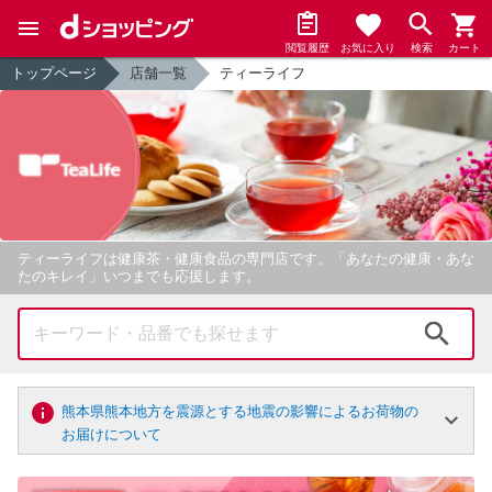
閲覧履歴
お気に入り
検索
カート
トップページ
店舗一覧
ティーライフ
ティーライフは健康茶・健康食品の専門店です。「あなたの健康・あな
たのキレイ」いつまでも応援します。
検索
熊本県熊本地方を震源とする地震の影響によるお荷物の
お届けについて