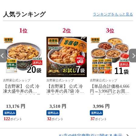
人気ランキング
ランキングをもっと見る
1
2
3
位
位
位
吉野家公式ショップ
吉野家公式ショップ
吉野家公式ショップ
【吉野家】 公式 冷
【吉野家】 公式 冷
【単品合計価格4,666
凍大盛牛丼の具
凍牛丼の具7袋 冷凍
円→3,996円とお買
160g×20袋 冷凍食品
食品 夜食 お昼ごは
得！】吉野家 大人気
夜食 お昼ごはん ギ
ん ギフト・仕送りに
6品11袋セット（牛丼
フト・仕送りにも！
も！ 送料込み
2袋・豚丼2袋・牛焼
13,176 円
3,510 円
3,996 円
送料込み
肉丼2袋 ・焼鶏丼2
送料込み
送料込み
送料込み
袋・親子丼2袋・紅生
122
32
37
6
姜1袋）福袋 冷凍食
品 夜食 お昼ごはん
ギフト・仕送りに
も！