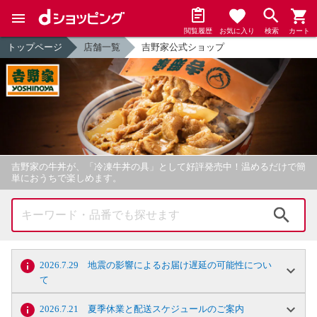
閲覧履歴
お気に入り
検索
カート
トップページ
店舗一覧
吉野家公式ショップ
吉野家の牛丼が、「冷凍牛丼の具」として好評発売中！温めるだけで簡
単におうちで楽しめます。
検索
2026.7.29 地震の影響によるお届け遅延の可能性につい
て
2026.7.21 夏季休業と配送スケジュールのご案内