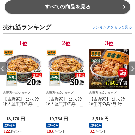
すべての商品を見る
売れ筋ランキング
ランキングをもっと見る
1
2
3
位
位
位
吉野家公式ショップ
吉野家公式ショップ
吉野家公式ショップ
【吉野家】 公式 冷
【吉野家】 公式 冷
【吉野家】 公式 冷
凍大盛牛丼の具
凍大盛牛丼の具
凍牛丼の具7袋 冷凍
160g×20袋 冷凍食品
160g×30袋 冷凍食品
食品 夜食 お昼ごは
夜食 お昼ごはん ギ
夜食 お昼ごはん ギ
ん ギフト・仕送りに
フト・仕送りにも！
フト・仕送りにも！
も！ 送料込み
13,176 円
19,764 円
3,510 円
送料込み
送料込み
送料込み
送料込み
送料込み
122
183
32
6