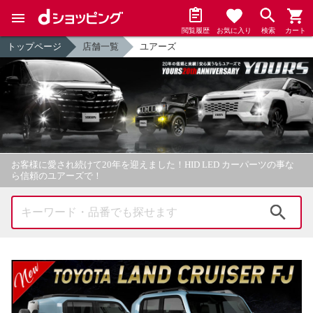
閲覧履歴
お気に入り
検索
カート
トップページ
店舗一覧
ユアーズ
お客様に愛され続けて20年を迎えました！HID LED カーパーツの事な
ら信頼のユアーズで！
検索