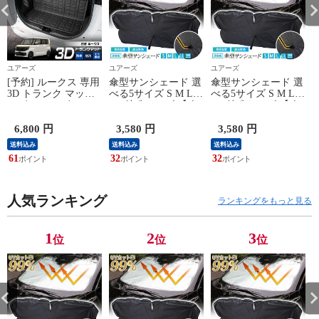
ユアーズ
ユアーズ
ユアーズ
[予約] ルークス 専用
傘型サンシェード 選
傘型サンシェード 選
3D トランク マット
べる5サイズ S M L
べる5サイズ S M L
ラゲッジ ラゲージ
LL 特殊サイズ 【改
LL 特殊サイズ 【改
トランク トランクマ
良版】【汎用】 フロ
良版】【汎用】 フロ
ット ROOX 防水 防
ント用 フロントガラ
ント用 フロントガラ
6,800 円
3,580 円
3,580 円
汚 傷防止 カバー カ
ス uvカット 紫外線
ス uvカット 紫外線
送料込み
送料込み
送料込み
ーマット トレー 内
カット 紫外線対策
カット 紫外線対策
61
32
32
2
装 ゴムマット 新車
日除け 遮光 車用 日
日除け 遮光 車用 日
カスタム パーツ ア
焼け対策 プライバシ
焼け対策 プライバシ
クセサリー ドレスア
ー保護 傘 [1]
ー保護 傘 [1]
ップ 日産 NISSAN
人気ランキング
ランキングをもっと見る
[2]
1
2
3
位
位
位