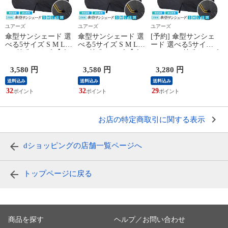
ユアーズ
ユアーズ
ユアーズ
傘型サンシェード 選
傘型サンシェード 選
[予約] 傘型サンシェ
べる5サイズ S M L
べる5サイズ S M L
ード 選べる5サイズ
LL 特殊サイズ 【改
LL 特殊サイズ 【改
S M L LL 特殊サイズ
良版】【汎用】 フロ
良版】【汎用】 フロ
【改良版】【汎用】
ント用 フロントガラ
ント用 フロントガラ
フロント用 フロント
3,580 円
3,580 円
3,280 円
ス uvカット 紫外線
ス uvカット 紫外線
ガラス uvカット 紫
送料込み
送料込み
送料込み
カット 紫外線対策
カット 紫外線対策
外線カット 紫外線対
32
32
29
2
日除け 遮光 車用 日
日除け 遮光 車用 日
策 日除け 遮光 車用
焼け対策 プライバシ
焼け対策 プライバシ
日焼け対策 プライバ
ー保護 傘 [1]
ー保護 傘 [1]
シー保護 傘 [1]
お店の特定商取引に関する表示
dショッピングの店舗一覧ページへ
トップページに戻る
商品を探す
ヘルプ／お問い合わせ