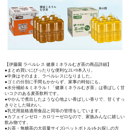
【伊藤園 ラベルレス 健康ミネラルむぎ茶の商品詳細】
●まとめ買いにぴったりな便利な2L×9本入り。
●中身はそのまま、ラベルレスになりました。
●ゴミの分別に手間もかからず、家事の時短にも。
●水分補給＆ミネラル！「健康ミネラルむぎ茶」は香ばしく甘
いコクのある麦茶飲料です。
●やかんで煮出したような心地よい香ばしい香りで、甘くすっ
きりとした味わい。
●乳児用規格適用食品と同等の管理をしています。
●カフェインゼロ・カロリーゼロなので、家族みんなに嬉しい
飲み物です。
●お茶・無糖茶の大容量サイズ(ペットボトル)をお探しの方