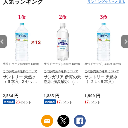
人気ランキング
ランキングをもっと見る
1
2
3
位
位
位
爽快ドラッグ(Rakuten Direct)
爽快ドラッグ(Rakuten Direct)
爽快ドラッグ(Rakuten Direct)
爽
この販売店の送料について
この販売店の送料について
この販売店の送料について
サントリー 天然水
サンガリア 伊賀の天
サントリー 天然水
（６本入×２セット
然水 強炭酸水 （５
（ ２Ｌ×９本入）
（１本２Ｌ））
００ｍｌ＊２４本
入）
2,534 円
1,885 円
1,900 円
9
23
17
17
8
送料無料
送料無料