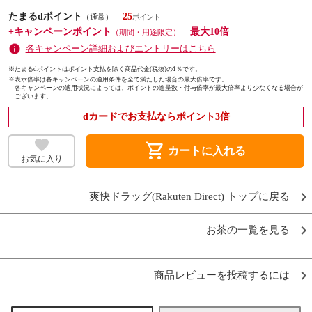
たまるdポイント
25
（通常）
+キャンペーンポイント
最大10倍
（期間・用途限定）
各キャンペーン詳細およびエントリーはこちら
※たまるdポイントはポイント支払を除く商品代金(税抜)の1％です。
※
表示倍率は各キャンペーンの適用条件を全て満たした場合の最大倍率です。
各キャンペーンの適用状況によっては、ポイントの進呈数・付与倍率が最大倍率より少なくなる場合が
ございます。
dカードでお支払ならポイント3倍
shopping_cart
カートに入れる
お気に入り
爽快ドラッグ(Rakuten Direct) トップに戻る
お茶の一覧を見る
商品レビューを投稿するには