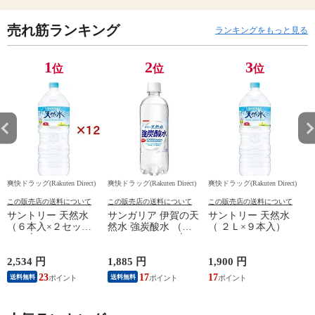
売れ筋ランキング
ランキングをもっと見る
1
2
3
位
位
位
爽快ドラッグ(Rakuten Direct)
爽快ドラッグ(Rakuten Direct)
爽快ドラッグ(Rakuten Direct)
爽
この販売店の送料について
この販売店の送料について
この販売店の送料について
サントリー 天然水
サンガリア 伊賀の天
サントリー 天然水
（６本入×２セット
然水 強炭酸水 （５
（ ２Ｌ×９本入）
（１本２Ｌ））
００ｍｌ＊２４本
入）
2,534 円
1,885 円
1,900 円
4
23
17
17
送料無料
送料無料