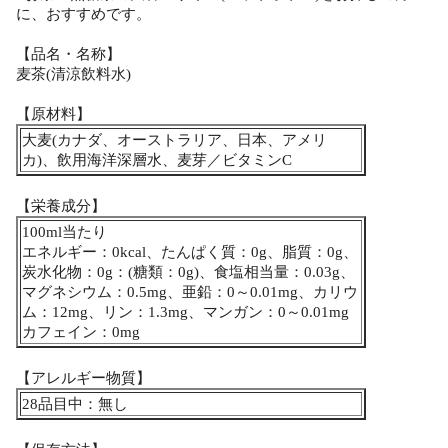
に、おすすめです。
【品名・名称】
麦茶(清涼飲料水)
【原材料】
大麦(カナダ、オーストラリア、日本、アメリ
カ)、飲用海洋深層水、麦芽／ビタミンC
【栄養成分】
100ml当たり
エネルギー：0kcal、たんぱく質：0g、脂質：0g、
炭水化物：0g：(糖類：0g)、食塩相当量：0.03g、
マグネシウム：0.5mg、亜鉛：0～0.01mg、カリウ
ム：12mg、リン：1.3mg、マンガン：0～0.01mg
カフェイン：0mg
【アレルギー物質】
28品目中：無し