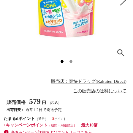
販売店：爽快ドラッグ(Rakuten Direct)
この販売店の送料について
579
販売価格
円
（税込）
通常1-2日で発送予定
出荷目安：
たまるdポイント
5
（通常）
+キャンペーンポイント
最大10倍
（期間・用途限定）
各キャンペーン詳細およびエントリーはこちら