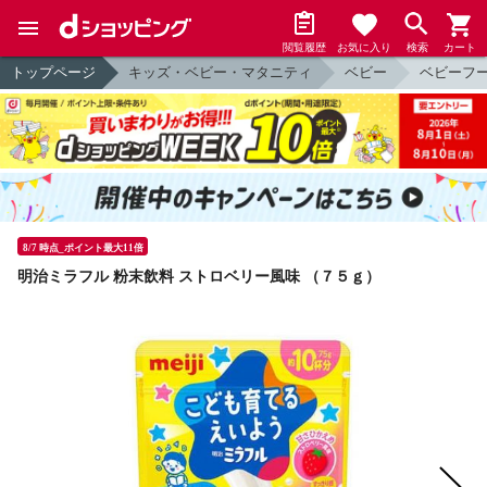
閲覧履歴
お気に入り
検索
カート
トップページ
キッズ・ベビー・マタニティ
ベビー
ベビーフ
8/7 時点_ポイント最大11倍
明治ミラフル 粉末飲料 ストロベリー風味 （７５ｇ）