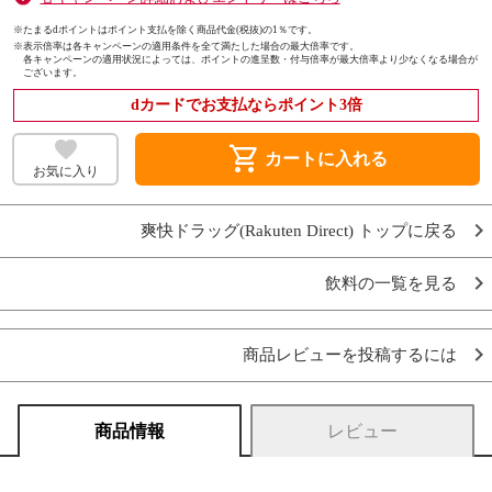
※たまるdポイントはポイント支払を除く商品代金(税抜)の1％です。
※
表示倍率は各キャンペーンの適用条件を全て満たした場合の最大倍率です。
各キャンペーンの適用状況によっては、ポイントの進呈数・付与倍率が最大倍率より少なくなる場合が
ございます。
dカードでお支払ならポイント3倍
shopping_cart
カートに入れる
お気に入り
爽快ドラッグ(Rakuten Direct) トップに戻る
飲料の一覧を見る
商品レビューを投稿するには
商品情報
レビュー