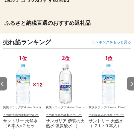
ふるさと納税百選のおすすめ返礼品
売れ筋ランキング
ランキングをもっと見る
1
2
3
位
位
位
爽快ドラッグ(Rakuten Direct)
爽快ドラッグ(Rakuten Direct)
爽快ドラッグ(Rakuten Direct)
爽
この販売店の送料について
この販売店の送料について
この販売店の送料について
サントリー 天然水
サンガリア 伊賀の天
サントリー 天然水
（６本入×２セット
然水 強炭酸水 （５
（ ２Ｌ×９本入）
（１本２Ｌ））
００ｍｌ＊２４本