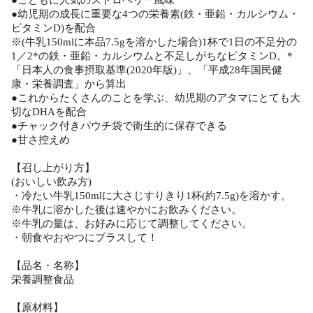
●幼児期の成長に重要な4つの栄養素(鉄・亜鉛・カルシウム・
ビタミンD)を配合
※(牛乳150mlに本品7.5gを溶かした場合)1杯で1日の不足分の
1／2*の鉄・亜鉛・カルシウムと不足しがちなビタミンD。*
「日本人の食事摂取基準(2020年版)」、「平成28年国民健
康・栄養調査」から算出
●これからたくさんのことを学ぶ、幼児期のアタマにとても大
切なDHAを配合
●チャック付きパウチ袋で衛生的に保存できる
●甘さ控えめ
【召し上がり方】
(おいしい飲み方)
・冷たい牛乳150mlに大さじすりきり1杯(約7.5g)を溶かす。
※牛乳に溶かした後は速やかにお飲みください。
※牛乳の量は、お好みに応じて調整してください。
・朝食やおやつにプラスして！
【品名・名称】
栄養調整食品
【原材料】