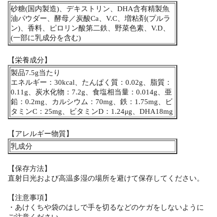
砂糖(国内製造)、デキストリン、DHA含有精製魚
油パウダー、酵母／炭酸Ca、V.C、増粘剤(プルラ
ン)、香料、ピロリン酸第二鉄、野菜色素、V.D、
(一部に乳成分を含む)
【栄養成分】
製品7.5g当たり
エネルギー：30kcal、たんぱく質：0.02g、脂質：
0.11g、炭水化物：7.2g、食塩相当量：0.014g、亜
鉛：0.2mg、カルシウム：70mg、鉄：1.75mg、ビ
タミンC：25mg、ビタミンD：1.24μg、DHA18mg
【アレルギー物質】
乳成分
【保存方法】
直射日光および高温多湿の場所を避けて保存してください。
【注意事項】
・あけくちや袋のはしで手を切るなどのケガをしないように
ご注意ください。