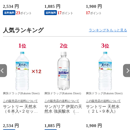
入）
2,534 円
1,885 円
1,900 円
4
23
17
17
送料無料
送料無料
人気ランキング
ランキングをもっと見る
1
2
3
位
位
位
爽快ドラッグ(Rakuten Direct)
爽快ドラッグ(Rakuten Direct)
爽快ドラッグ(Rakuten Direct)
爽
この販売店の送料について
この販売店の送料について
この販売店の送料について
サントリー 天然水
サンガリア 伊賀の天
サントリー 天然水
（６本入×２セット
然水 強炭酸水 （５
（ ２Ｌ×９本入）
（１本２Ｌ））
００ｍｌ＊２４本
入）
2,534 円
1,885 円
1,900 円
9