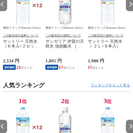
爽快ドラッグ(Rakuten Direct)
爽快ドラッグ(Rakuten Direct)
爽快ドラッグ(Rakuten Direct)
爽
この販売店の送料について
この販売店の送料について
この販売店の送料について
サントリー 天然水
サンガリア 伊賀の天
サントリー 天然水
（６本入×２セット
然水 強炭酸水 （５
（ ２Ｌ×９本入）
（１本２Ｌ））
００ｍｌ＊２４本
入）
2,534 円
1,885 円
1,900 円
4
23
17
17
送料無料
送料無料
人気ランキング
ランキングをもっと見る
1
2
3
位
位
位