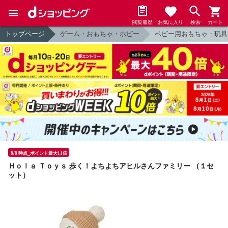
閲覧履歴
お気に入り
検索
カート
トップページ
ゲーム・おもちゃ・ホビー
ベビー用おもちゃ・玩具
8/8 時点_ポイント最大11倍
Ｈｏｌａ Ｔｏｙｓ 歩く！よちよちアヒルさんファミリー （１セ
ット）