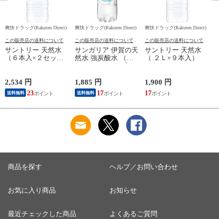
爽快ドラッグ(Rakuten Direct)
爽快ドラッグ(Rakuten Direct)
爽快ドラッグ(Rakuten Direct)
爽
この販売店の送料について
この販売店の送料について
この販売店の送料について
サントリー 天然水
サンガリア 伊賀の天
サントリー 天然水
（６本入×２セット
然水 強炭酸水 （５
（ ２Ｌ×９本入）
（１本２Ｌ））
００ｍｌ＊２４本
入）
2,534 円
1,885 円
1,900 円
9
23
17
17
8
送料無料
送料無料
商品を探す
ヘルプ／お問い合わせ
お気に入り商品
お知らせ
最近チェックした商品
よくあるご質問