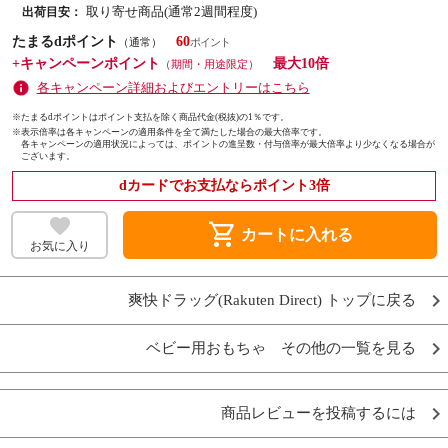
取り寄せ商品(通常2週間程度)
出荷目安：
たまるdポイント
60
（通常）
+キャンペーンポイント
最大10倍
（期間・用途限定）
各キャンペーン詳細およびエントリーはこちら
※たまるdポイントはポイント支払を除く商品代金(税抜)の1％です。
※
表示倍率は各キャンペーンの適用条件を全て満たした場合の最大倍率です。
各キャンペーンの適用状況によっては、ポイントの進呈数・付与倍率が最大倍率より少なくなる場合が
ございます。
dカードでお支払ならポイント3倍
shopping_cart
カートに入れる
お気に入り
爽快ドラッグ(Rakuten Direct) トップに戻る
ベビー用おもちゃ その他の一覧を見る
商品レビューを投稿するには