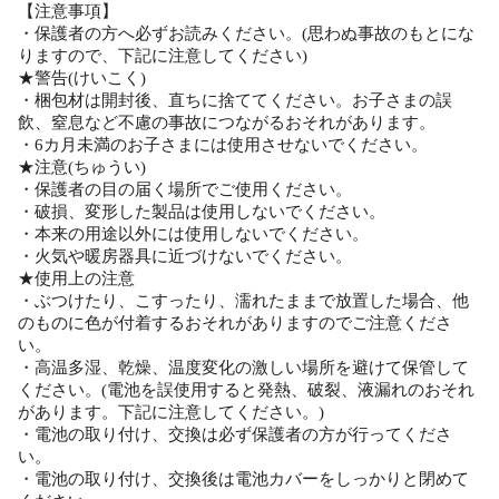
【注意事項】
・保護者の方へ必ずお読みください。(思わぬ事故のもとにな
りますので、下記に注意してください)
★警告(けいこく)
・梱包材は開封後、直ちに捨ててください。お子さまの誤
飲、窒息など不慮の事故につながるおそれがあります。
・6カ月未満のお子さまには使用させないでください。
★注意(ちゅうい)
・保護者の目の届く場所でご使用ください。
・破損、変形した製品は使用しないでください。
・本来の用途以外には使用しないでください。
・火気や暖房器具に近づけないでください。
★使用上の注意
・ぶつけたり、こすったり、濡れたままで放置した場合、他
のものに色が付着するおそれがありますのでご注意くださ
い。
・高温多湿、乾燥、温度変化の激しい場所を避けて保管して
ください。(電池を誤使用すると発熱、破裂、液漏れのおそれ
があります。下記に注意してください。)
・電池の取り付け、交換は必ず保護者の方が行ってくださ
い。
・電池の取り付け、交換後は電池カバーをしっかりと閉めて