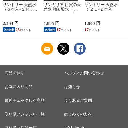
サントリー 天然水
サンガリア 伊賀の天
サントリー 天然水
（６本入×２セット
然水 強炭酸水 （５
（ ２Ｌ×９本入）
（１本２Ｌ））
００ｍｌ＊２４本
入）
2,534 円
1,885 円
1,900 円
9
23
17
17
8
送料無料
送料無料
商品を探す
ヘルプ／お問い合わせ
お気に入り商品
お知らせ
最近チェックした商品
よくあるご質問
取り扱いジャンル一覧
はじめての方へ
取り扱い店舗一覧
ご利用規約