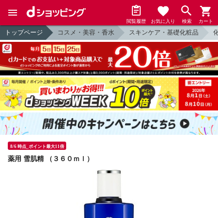
閲覧履歴
お気に入り
検索
カート
トップページ
コスメ・美容・香水
スキンケア・基礎化粧品
8/6 時点_ポイント最大11倍
薬用 雪肌精 （３６０ｍｌ）