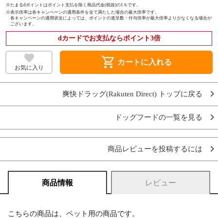
※たまるdポイントはポイント支払を除く商品代金(税抜)の1％です。
※
表示倍率は各キャンペーンの適用条件を全て満たした場合の最大倍率です。
各キャンペーンの適用状況によっては、ポイントの進呈数・付与倍率が最大倍率より少なくなる場合が
ございます。
dカードでお支払ならポイント3倍
shopping_cart
カートに入れる
お気に入り
爽快ドラッグ(Rakuten Direct) トップに戻る
ドッグフードの一覧を見る
商品レビューを投稿するには
商品情報
レビュー
こちらの商品は、ペット用の商品です。