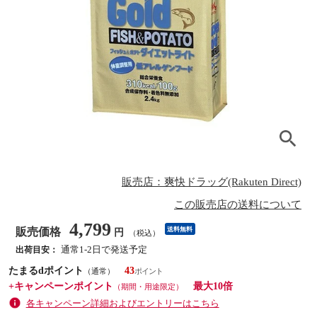
販売店：爽快ドラッグ(Rakuten Direct)
この販売店の送料について
4,799
販売価格
送料無料
円
（税込）
通常1-2日で発送予定
出荷目安：
たまるdポイント
43
（通常）
+キャンペーンポイント
最大10倍
（期間・用途限定）
各キャンペーン詳細およびエントリーはこちら