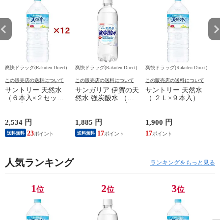
爽快ドラッグ(Rakuten Direct)
爽快ドラッグ(Rakuten Direct)
爽快ドラッグ(Rakuten Direct)
爽
この販売店の送料について
この販売店の送料について
この販売店の送料について
サントリー 天然水
サンガリア 伊賀の天
サントリー 天然水
（６本入×２セット
然水 強炭酸水 （５
（ ２Ｌ×９本入）
（１本２Ｌ））
００ｍｌ＊２４本
入）
2,534 円
1,885 円
1,900 円
4
23
17
17
送料無料
送料無料
人気ランキング
ランキングをもっと見る
1
2
3
位
位
位