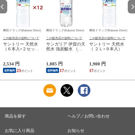
爽快ドラッグ(Rakuten Direct)
爽快ドラッグ(Rakuten Direct)
爽快ドラッグ(Rakuten Direct)
爽
この販売店の送料について
この販売店の送料について
この販売店の送料について
サントリー 天然水
サンガリア 伊賀の天
サントリー 天然水
（６本入×２セット
然水 強炭酸水 （５
（ ２Ｌ×９本入）
（１本２Ｌ））
００ｍｌ＊２４本
入）
2,534 円
1,885 円
1,900 円
9
23
17
17
8
送料無料
送料無料
商品を探す
ヘルプ／お問い合わせ
お気に入り商品
お知らせ