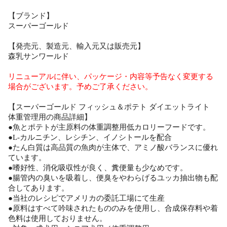
【ブランド】
スーパーゴールド
【発売元、製造元、輸入元又は販売元】
森乳サンワールド
リニューアルに伴い、パッケージ・内容等予告なく変更する
場合がございます。予めご了承ください。
【スーパーゴールド フィッシュ＆ポテト ダイエットライト
体重管理用の商品詳細】
●魚とポテトが主原料の体重調整用低カロリーフードです。
●L-カルニチン、レシチン、イノシトールを配合
●たん白質は高品質の魚肉が主体で、アミノ酸バランスに優れ
ています。
●嗜好性、消化吸収性が良く、糞便量も少なめです。
●腸管内の臭いを吸着し、便臭をやわらげるユッカ抽出物も配
合してあります。
●当社のレシピでアメリカの委託工場にて生産
●原料はすべて吟味されたもののみを使用し、合成保存料や着
色料は使用しておりません。