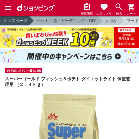
閲覧履歴
お気に入り
検索
カート
トップページ
ペット・花・ガーデニング・DIY
犬用品
フード
8/6 時点_ポイント最大11倍
スーパーゴールド フィッシュ＆ポテト ダイエットライト 体重管
理用 （２．４ｋｇ）