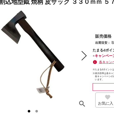
 割込地型鉞 焼柄 皮サック ３３０ｍｍ ５
販売価格
出荷目安：
たまるdポイ
+キャンペー
各キャン
※たまるdポイントは
※
表示倍率は各キャ
各キャンペーンの
います。
お気に入