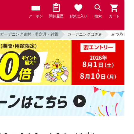
クーポン
閲覧履歴
お気に入り
検索
カート
ガーデニング資材・剪定具・雑貨
ガーデニングばさみ
みづ乃 割込