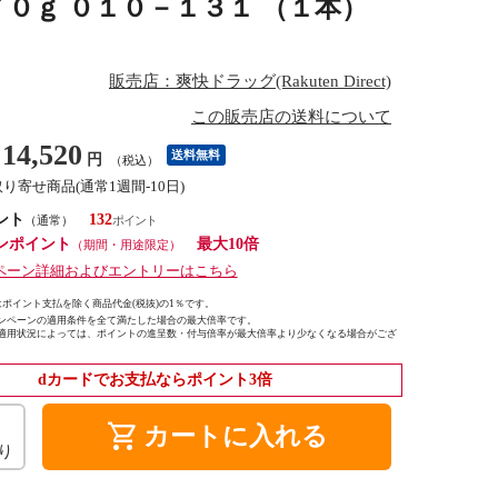
７０ｇ ０１０－１３１ （１本）
販売店：爽快ドラッグ(Rakuten Direct)
この販売店の送料について
14,520
送料無料
円
（税込）
取り寄せ商品(通常1週間-10日)
ント
132
（通常）
ンポイント
最大10倍
（期間・用途限定）
ペーン詳細およびエントリーはこちら
ポイント支払を除く商品代金(税抜)の1％です。
ンペーンの適用条件を全て満たした場合の最大倍率です。
適用状況によっては、ポイントの進呈数・付与倍率が最大倍率より少なくなる場合がござ
dカードでお支払ならポイント3倍
shopping_cart
カートに入れる
り