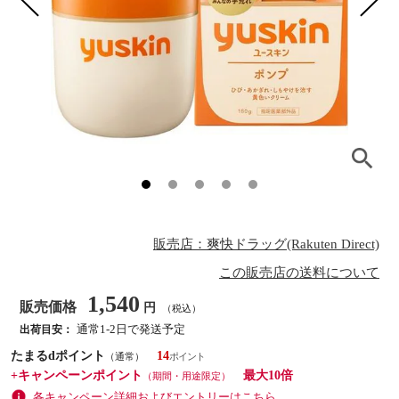
販売店：爽快ドラッグ(Rakuten Direct)
この販売店の送料について
1,540
販売価格
円
（税込）
通常1-2日で発送予定
出荷目安：
たまるdポイント
14
（通常）
+キャンペーンポイント
最大10倍
（期間・用途限定）
各キャンペーン詳細およびエントリーはこちら