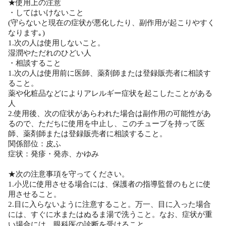
★使用上の注意
・してはいけないこと
(守らないと現在の症状が悪化したり、副作用が起こりやすく
なります｡)
1.次の人は使用しないこと。
湿潤やただれのひどい人
・相談すること
1.次の人は使用前に医師、薬剤師または登録販売者に相談す
ること。
薬や化粧品などによりアレルギー症状を起こしたことがある
人
2.使用後、次の症状があらわれた場合は副作用の可能性があ
るので、ただちに使用を中止し、このチューブを持って医
師、薬剤師または登録販売者に相談すること。
関係部位：皮ふ
症状：発疹・発赤、かゆみ
★次の注意事項を守ってください。
1.小児に使用させる場合には、保護者の指導監督のもとに使
用させること。
2.目に入らないように注意すること。万一、目に入った場合
には、すぐに水またはぬるま湯で洗うこと。なお、症状が重
い場合には、眼科医の診断を受けること。