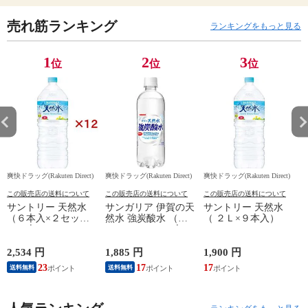
売れ筋ランキング
ランキングをもっと見る
1
2
3
位
位
位
爽快ドラッグ(Rakuten Direct)
爽快ドラッグ(Rakuten Direct)
爽快ドラッグ(Rakuten Direct)
爽
この販売店の送料について
この販売店の送料について
この販売店の送料について
サントリー 天然水
サンガリア 伊賀の天
サントリー 天然水
（６本入×２セット
然水 強炭酸水 （５
（ ２Ｌ×９本入）
（１本２Ｌ））
００ｍｌ＊２４本
入）
2,534 円
1,885 円
1,900 円
4
23
17
17
送料無料
送料無料