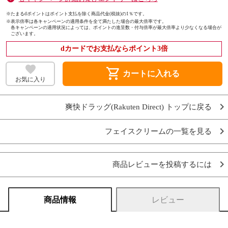
※たまるdポイントはポイント支払を除く商品代金(税抜)の1％です。
※
表示倍率は各キャンペーンの適用条件を全て満たした場合の最大倍率です。
各キャンペーンの適用状況によっては、ポイントの進呈数・付与倍率が最大倍率より少なくなる場合が
ございます。
dカードでお支払ならポイント3倍
shopping_cart
カートに入れる
お気に入り
爽快ドラッグ(Rakuten Direct) トップに戻る
フェイスクリームの一覧を見る
商品レビューを投稿するには
商品情報
レビュー