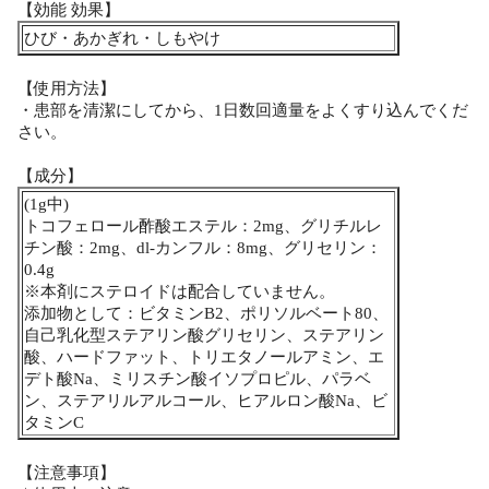
【効能 効果】
ひび・あかぎれ・しもやけ
【使用方法】
・患部を清潔にしてから、1日数回適量をよくすり込んでくだ
さい。
【成分】
(1g中)
トコフェロール酢酸エステル：2mg、グリチルレ
チン酸：2mg、dl-カンフル：8mg、グリセリン：
0.4g
※本剤にステロイドは配合していません。
添加物として：ビタミンB2、ポリソルベート80、
自己乳化型ステアリン酸グリセリン、ステアリン
酸、ハードファット、トリエタノールアミン、エ
デト酸Na、ミリスチン酸イソプロピル、パラベ
ン、ステアリルアルコール、ヒアルロン酸Na、ビ
タミンC
【注意事項】