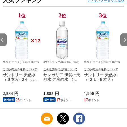
人気ランキング
ランキングをもっと見る
1
2
3
位
位
位
爽快ドラッグ(Rakuten Direct)
爽快ドラッグ(Rakuten Direct)
爽快ドラッグ(Rakuten Direct)
爽
この販売店の送料について
この販売店の送料について
この販売店の送料について
サントリー 天然水
サンガリア 伊賀の天
サントリー 天然水
（６本入×２セット
然水 強炭酸水 （５
（ ２Ｌ×９本入）
（１本２Ｌ））
００ｍｌ＊２４本
入）
2,534 円
1,885 円
1,900 円
9
23
17
17
8
送料無料
送料無料