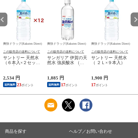
爽快ドラッグ(Rakuten Direct)
爽快ドラッグ(Rakuten Direct)
爽快ドラッグ(Rakuten Direct)
爽
この販売店の送料について
この販売店の送料について
この販売店の送料について
サントリー 天然水
サンガリア 伊賀の天
サントリー 天然水
（６本入×２セット
然水 強炭酸水 （５
（ ２Ｌ×９本入）
（１本２Ｌ））
００ｍｌ＊２４本
入）
2,534 円
1,885 円
1,900 円
9
23
17
17
8
送料無料
送料無料
商品を探す
ヘルプ／お問い合わせ