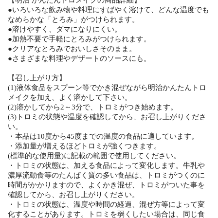
●いろいろな飲み物や料理にすばやく溶けて、どんな温度でも
なめらかな「とろみ」がつけられます。
●溶けやすく、ダマになりにくい。
●加熱不要で手軽にとろみがつけられます。
●クリアなとろみでおいしさそのまま。
●さまざまな料理やデザートのソースにも。
【召し上がり方】
(1)液体食品をスプーン等でかき混ぜながら明治かんたんトロ
メイクを加え、よく溶かして下さい。
(2)溶かしてから2～3分で、トロミがつき始めます。
(3)トロミの状態や温度を確認してから、お召し上がりくださ
い。
・本品は10度から45度までの温度の食品に適しています。
・添加量が増えるほどトロミが強くつきます。
(標準的な使用量)に記載の範囲で使用してください。
・トロミの状態は、加える食品によって変化します。牛乳や
濃厚流動食等のたんぱく質の多い食品は、トロミがつくのに
時間がかかりますので、よくかき混ぜ、トロミがついた事を
確認してから、お召し上がりください。
・トロミの状態は、温度や時間の経過、混ぜ方等によって変
化することがあります。トロミを弱くしたい場合は、同じ食