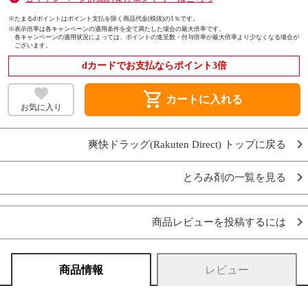
※たまるdポイントはポイント支払を除く商品代金(税抜)の1％です。
※
表示倍率は各キャンペーンの適用条件を全て満たした場合の最大倍率です。
各キャンペーンの適用状況によっては、ポイントの進呈数・付与倍率が最大倍率より少なくなる場合が
ございます。
dカードでお支払ならポイント3倍
shopping_cart
カートに入れる
お気に入り
爽快ドラッグ(Rakuten Direct) トップに戻る
とろみ剤の一覧を見る
商品レビューを投稿するには
商品情報
レビュー