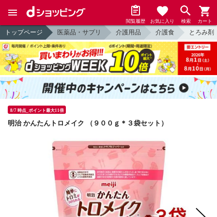
閲覧履歴
お気に入り
検索
カート
トップページ
医薬品・サプリ
介護用品
介護食
とろみ剤
8/7 時点_ポイント最大11倍
明治 かんたんトロメイク （９００ｇ＊３袋セット）