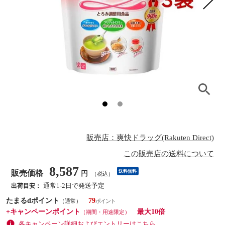
販売店：爽快ドラッグ(Rakuten Direct)
この販売店の送料について
8,587
販売価格
送料無料
円
（税込）
通常1-2日で発送予定
出荷目安：
たまるdポイント
79
（通常）
+キャンペーンポイント
最大10倍
（期間・用途限定）
各キャンペーン詳細およびエントリーはこちら