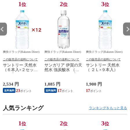
1
2
3
位
位
位
爽快ドラッグ(Rakuten Direct)
爽快ドラッグ(Rakuten Direct)
爽快ドラッグ(Rakuten Direct)
爽
この販売店の送料について
この販売店の送料について
この販売店の送料について
サントリー 天然水
サンガリア 伊賀の天
サントリー 天然水
（６本入×２セット
然水 強炭酸水 （５
（ ２Ｌ×９本入）
（１本２Ｌ））
００ｍｌ＊２４本
入）
2,534 円
1,885 円
1,900 円
4
23
17
17
送料無料
送料無料
人気ランキング
ランキングをもっと見る
1
2
3
位
位
位