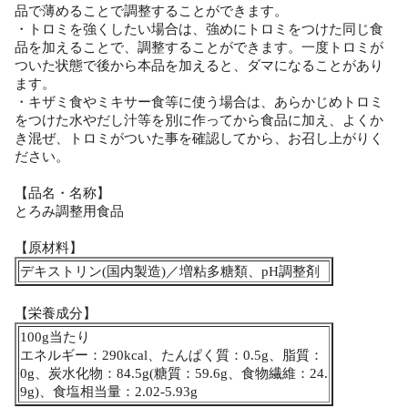
品で薄めることで調整することができます。
・トロミを強くしたい場合は、強めにトロミをつけた同じ食
品を加えることで、調整することができます。一度トロミが
ついた状態で後から本品を加えると、ダマになることがあり
ます。
・キザミ食やミキサー食等に使う場合は、あらかじめトロミ
をつけた水やだし汁等を別に作ってから食品に加え、よくか
き混ぜ、トロミがついた事を確認してから、お召し上がりく
ださい。
【品名・名称】
とろみ調整用食品
【原材料】
デキストリン(国内製造)／増粘多糖類、pH調整剤
【栄養成分】
100g当たり
エネルギー：290kcal、たんぱく質：0.5g、脂質：
0g、炭水化物：84.5g(糖質：59.6g、食物繊維：24.
9g)、食塩相当量：2.02-5.93g