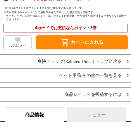
※たまるdポイントはポイント支払を除く商品代金(税抜)の1％です。
※
表示倍率は各キャンペーンの適用条件を全て満たした場合の最大倍率です。
各キャンペーンの適用状況によっては、ポイントの進呈数・付与倍率が最大倍率より少なくなる場合が
ございます。
dカードでお支払ならポイント3倍
shopping_cart
カートに入れる
お気に入り
爽快ドラッグ(Rakuten Direct) トップに戻る
ペット用品 その他の一覧を見る
商品レビューを投稿するには
商品情報
レビュー