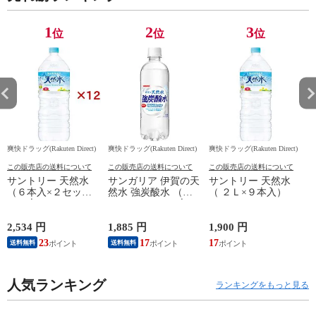
1
2
3
位
位
位
爽快ドラッグ(Rakuten Direct)
爽快ドラッグ(Rakuten Direct)
爽快ドラッグ(Rakuten Direct)
爽
この販売店の送料について
この販売店の送料について
この販売店の送料について
サントリー 天然水
サンガリア 伊賀の天
サントリー 天然水
（６本入×２セット
然水 強炭酸水 （５
（ ２Ｌ×９本入）
（１本２Ｌ））
００ｍｌ＊２４本
入）
2,534 円
1,885 円
1,900 円
4
23
17
17
送料無料
送料無料
人気ランキング
ランキングをもっと見る