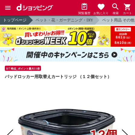
閲覧履歴
お気に入り
検索
カート
トップページ
ペット・花・ガーデニング・DIY
ペット用品 その他
8/7 時点_ポイント最大11倍
パッドロッカー用取替えカートリッジ （１２個セット）