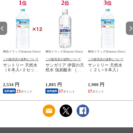
1
2
3
位
位
位
爽快ドラッグ(Rakuten Direct)
爽快ドラッグ(Rakuten Direct)
爽快ドラッグ(Rakuten Direct)
爽
この販売店の送料について
この販売店の送料について
この販売店の送料について
サントリー 天然水
サンガリア 伊賀の天
サントリー 天然水
（６本入×２セット
然水 強炭酸水 （５
（ ２Ｌ×９本入）
（１本２Ｌ））
００ｍｌ＊２４本
入）
2,534 円
1,885 円
1,900 円
9
23
17
17
8
送料無料
送料無料