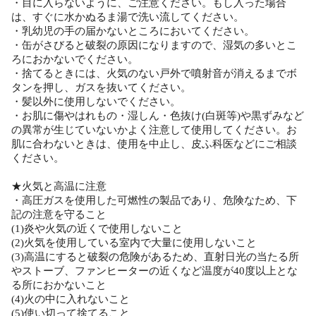
・目に入らないように、ご注意ください。もし入った場合
は、すぐに水かぬるま湯で洗い流してください。
・乳幼児の手の届かないところにおいてください。
・缶がさびると破裂の原因になりますので、湿気の多いとこ
ろにおかないでください。
・捨てるときには、火気のない戸外で噴射音が消えるまでボ
タンを押し、ガスを抜いてください。
・髪以外に使用しないでください。
・お肌に傷やはれもの・湿しん・色抜け(白斑等)や黒ずみなど
の異常が生じていないかよく注意して使用してください。お
肌に合わないときは、使用を中止し、皮ふ科医などにご相談
ください。
★火気と高温に注意
・高圧ガスを使用した可燃性の製品であり、危険なため、下
記の注意を守ること
(1)炎や火気の近くで使用しないこと
(2)火気を使用している室内で大量に使用しないこと
(3)高温にすると破裂の危険があるため、直射日光の当たる所
やストーブ、ファンヒーターの近くなど温度が40度以上とな
る所におかないこと
(4)火の中に入れないこと
(5)使い切って捨てること