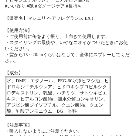
#いい香り #艶 #ダメージケア #長持ち
【販売名】マシェリ ヘアフレグランス EX f
【使用方法】
・ご使用前に缶をよく振り、上向きで使用します。
・スタイリングの最後や、いやなニオイがついたときにお使
いください。
・髪から15～20cmくらいはなして、全体にスプレーしてくだ
さい。
【成分】
水、DME、エタノール、PEG-60水添ヒマシ油、ヒ
ドロキシエチルウレア、ヒドロキシプロピルシク
ロデキストリン、乳酸、ハチミツ、サトウキビエ
キス、ヒアルロン酸Na、加水分解コンキオリン、
アジピン酸ジイソブチル、クエン酸Na、クエン
酸、乳酸アンモニウム、BG、香料
【注意事項】
・吸入しないようにご注意ください。