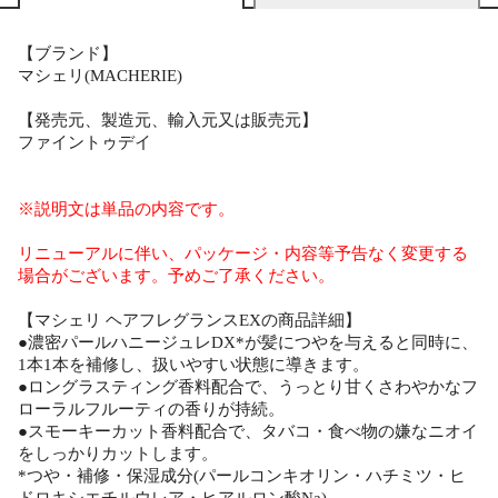
【ブランド】
マシェリ(MACHERIE)
【発売元、製造元、輸入元又は販売元】
ファイントゥデイ
※説明文は単品の内容です。
リニューアルに伴い、パッケージ・内容等予告なく変更する
場合がございます。予めご了承ください。
【マシェリ ヘアフレグランスEXの商品詳細】
●濃密パールハニージュレDX*が髪につやを与えると同時に、
1本1本を補修し、扱いやすい状態に導きます。
●ロングラスティング香料配合で、うっとり甘くさわやかなフ
ローラルフルーティの香りが持続。
●スモーキーカット香料配合で、タバコ・食べ物の嫌なニオイ
をしっかりカットします。
*つや・補修・保湿成分(パールコンキオリン・ハチミツ・ヒ
ドロキシエチルウレア・ヒアルロン酸Na)