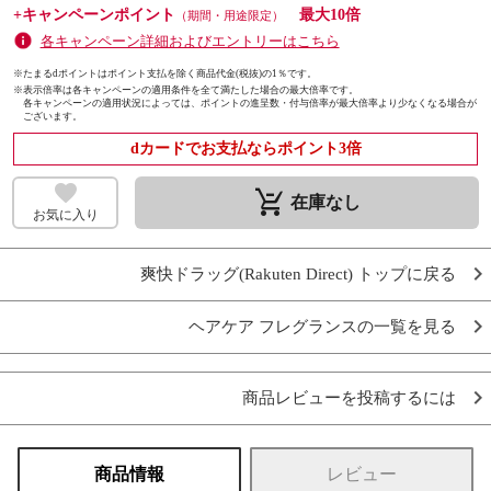
+キャンペーンポイント
最大10倍
（期間・用途限定）
各キャンペーン詳細およびエントリーはこちら
※たまるdポイントはポイント支払を除く商品代金(税抜)の1％です。
※
表示倍率は各キャンペーンの適用条件を全て満たした場合の最大倍率です。
各キャンペーンの適用状況によっては、ポイントの進呈数・付与倍率が最大倍率より少なくなる場合が
ございます。
dカードでお支払ならポイント3倍
remove_shopping_cart
在庫なし
お気に入り
爽快ドラッグ(Rakuten Direct) トップに戻る
ヘアケア フレグランスの一覧を見る
商品レビューを投稿するには
商品情報
レビュー