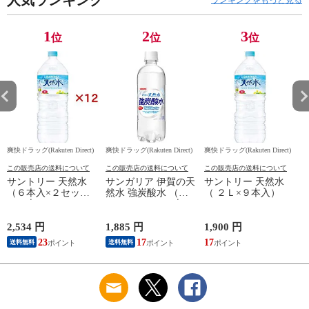
人気ランキング
ランキングをもっと見る
1
2
3
位
位
位
爽快ドラッグ(Rakuten Direct)
爽快ドラッグ(Rakuten Direct)
爽快ドラッグ(Rakuten Direct)
爽
この販売店の送料について
この販売店の送料について
この販売店の送料について
サントリー 天然水
サンガリア 伊賀の天
サントリー 天然水
（６本入×２セット
然水 強炭酸水 （５
（ ２Ｌ×９本入）
（１本２Ｌ））
００ｍｌ＊２４本
入）
2,534 円
1,885 円
1,900 円
9
23
17
17
8
送料無料
送料無料