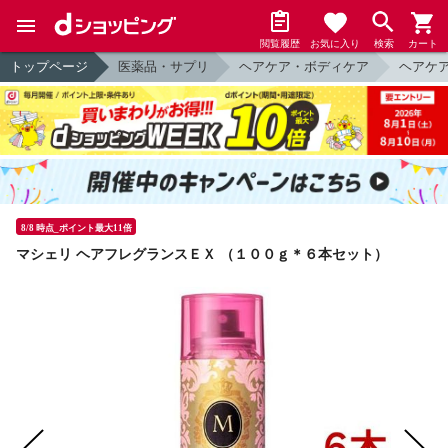
閲覧履歴
お気に入り
検索
カート
トップページ
医薬品・サプリ
ヘアケア・ボディケア
ヘアケ
8/8 時点_ポイント最大11倍
マシェリ ヘアフレグランスＥＸ （１００ｇ＊６本セット）