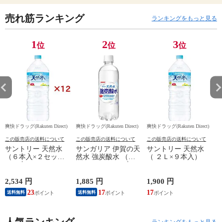
売れ筋ランキング
ランキングをもっと見る
1
2
3
位
位
位
爽快ドラッグ(Rakuten Direct)
爽快ドラッグ(Rakuten Direct)
爽快ドラッグ(Rakuten Direct)
爽
この販売店の送料について
この販売店の送料について
この販売店の送料について
サントリー 天然水
サンガリア 伊賀の天
サントリー 天然水
（６本入×２セット
然水 強炭酸水 （５
（ ２Ｌ×９本入）
（１本２Ｌ））
００ｍｌ＊２４本
入）
2,534 円
1,885 円
1,900 円
4
23
17
17
送料無料
送料無料