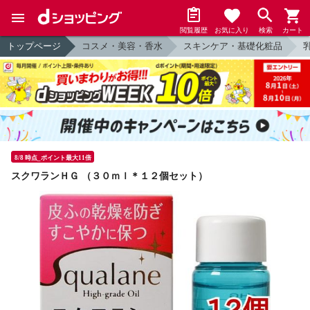
閲覧履歴
お気に入り
検索
カート
トップページ
コスメ・美容・香水
スキンケア・基礎化粧品
8/8 時点_ポイント最大11倍
スクワランＨＧ （３０ｍｌ＊１２個セット）