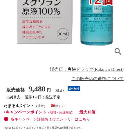
販売店：爽快ドラッグ(Rakuten Direct)
この販売店の送料について
9,480
販売価格
送料無料
円
（税込）
通常1-2日で発送予定
出荷目安：
たまるdポイント
86
（通常）
+キャンペーンポイント
最大10倍
（期間・用途限定）
各キャンペーン詳細およびエントリーはこちら
※たまるdポイントはポイント支払を除く商品代金(税抜)の1％です。