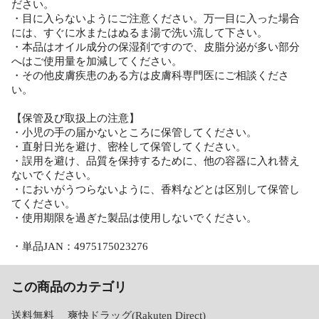
ださい。
・目に入らないようにご注意ください。万一目に入った場合
には、すぐに水またはぬるま湯で洗い流して下さい。
・本品はオイル成分の保湿剤ですので、皮脂分泌が多い部分
へはご使用量を加減してください。
・その他皮膚疾患のある方は皮膚科専門医にご相談くださ
い。
【保管及び取扱上の注意】
・小児の手の届かないところに保管してください。
・直射日光を避け、密栓して保管してください。
・誤用を避け、品質を保持するために、他の容器に入れ替え
ないでください。
・においがうつらないように、香料などとは区別して保管し
てください。
・使用期限を過ぎた製品は使用しないでください。
・単品JAN：4975175023276
この商品のカテゴリ
送料無料
爽快ドラッグ(Rakuten Direct)