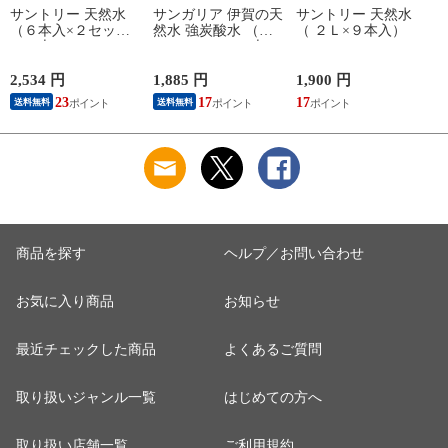
サントリー 天然水
サンガリア 伊賀の天
サントリー 天然水
（６本入×２セット
然水 強炭酸水 （５
（ ２Ｌ×９本入）
（１本２Ｌ））
００ｍｌ＊２４本
入）
2,534 円
1,885 円
1,900 円
9
23
17
17
8
送料無料
送料無料
商品を探す
ヘルプ／お問い合わせ
お気に入り商品
お知らせ
最近チェックした商品
よくあるご質問
取り扱いジャンル一覧
はじめての方へ
取り扱い店舗一覧
ご利用規約