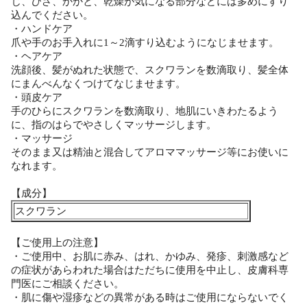
じ、ひざ、かかと、乾燥が気になる部分などには多めにすり
込んでください。
・ハンドケア
爪や手のお手入れに1～2滴すり込むようになじませます。
・ヘアケア
洗顔後、髪がぬれた状態で、スクワランを数滴取り、髪全体
にまんべんなくつけてなじませます。
・頭皮ケア
手のひらにスクワランを数滴取り、地肌にいきわたるよう
に、指のはらでやさしくマッサージします。
・マッサージ
そのまま又は精油と混合してアロママッサージ等にお使いに
なれます。
【成分】
スクワラン
【ご使用上の注意】
・ご使用中、お肌に赤み、はれ、かゆみ、発疹、刺激感など
の症状があらわれた場合はただちに使用を中止し、皮膚科専
門医にご相談ください。
・肌に傷や湿疹などの異常がある時はご使用にならないでく