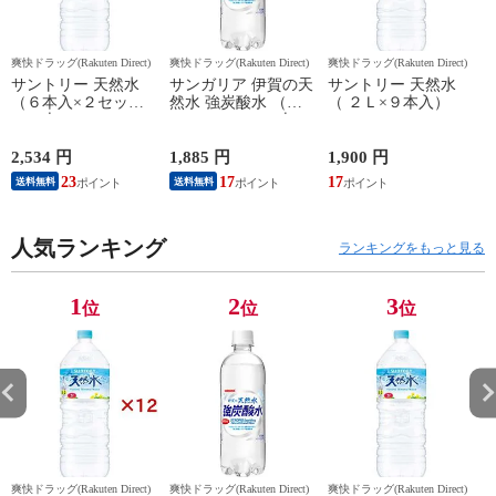
爽快ドラッグ(Rakuten Direct)
爽快ドラッグ(Rakuten Direct)
爽快ドラッグ(Rakuten Direct)
爽
サントリー 天然水
サンガリア 伊賀の天
サントリー 天然水
（６本入×２セット
然水 強炭酸水 （５
（ ２Ｌ×９本入）
（１本２Ｌ））
００ｍｌ＊２４本
入）
2,534 円
1,885 円
1,900 円
4
23
17
17
送料無料
送料無料
人気ランキング
ランキングをもっと見る
1
2
3
位
位
位
爽快ドラッグ(Rakuten Direct)
爽快ドラッグ(Rakuten Direct)
爽快ドラッグ(Rakuten Direct)
爽