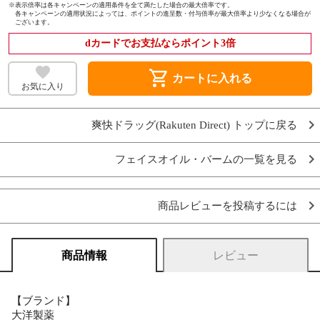
※
表示倍率は各キャンペーンの適用条件を全て満たした場合の最大倍率です。
各キャンペーンの適用状況によっては、ポイントの進呈数・付与倍率が最大倍率より少なくなる場合が
ございます。
dカードでお支払ならポイント3倍
shopping_cart
カートに入れる
お気に入り
爽快ドラッグ(Rakuten Direct) トップに戻る
フェイスオイル・バームの一覧を見る
商品レビューを投稿するには
商品情報
レビュー
【ブランド】
大洋製薬