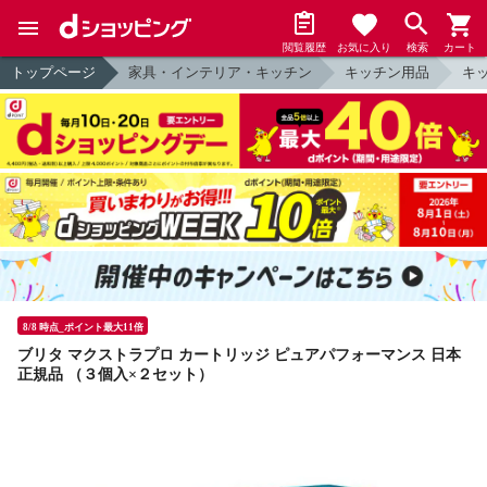
閲覧履歴
お気に入り
検索
カート
トップページ
家具・インテリア・キッチン
キッチン用品
キ
8/8 時点_ポイント最大11倍
ブリタ マクストラプロ カートリッジ ピュアパフォーマンス 日本
正規品 （３個入×２セット）