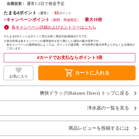
通常1-2日で発送予定
出荷目安：
たまるdポイント
61
（通常）
+キャンペーンポイント
最大10倍
（期間・用途限定）
各キャンペーン詳細およびエントリーはこちら
※たまるdポイントはポイント支払を除く商品代金(税抜)の1％です。
※
表示倍率は各キャンペーンの適用条件を全て満たした場合の最大倍率です。
各キャンペーンの適用状況によっては、ポイントの進呈数・付与倍率が最大倍率より少なくなる場合が
ございます。
dカードでお支払ならポイント3倍
shopping_cart
カートに入れる
お気に入り
爽快ドラッグ(Rakuten Direct) トップに戻る
浄水器の一覧を見る
商品レビューを投稿するには