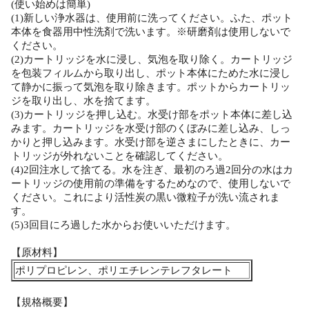
(使い始めは簡単)
(1)新しい浄水器は、使用前に洗ってください。ふた、ポット
本体を食器用中性洗剤で洗います。※研磨剤は使用しないで
ください。
(2)カートリッジを水に浸し、気泡を取り除く。カートリッジ
を包装フィルムから取り出し、ポット本体にためた水に浸し
て静かに振って気泡を取り除きます。ポットからカートリッ
ジを取り出し、水を捨てます。
(3)カートリッジを押し込む。水受け部をポット本体に差し込
みます。カートリッジを水受け部のくぼみに差し込み、しっ
かりと押し込みます。水受け部を逆さまにしたときに、カー
トリッジが外れないことを確認してください。
(4)2回注水して捨てる。水を注ぎ、最初のろ過2回分の水はカ
ートリッジの使用前の準備をするためなので、使用しないで
ください。これにより活性炭の黒い微粒子が洗い流されま
す。
(5)3回目にろ過した水からお使いいただけます。
【原材料】
ポリプロピレン、ポリエチレンテレフタレート
【規格概要】