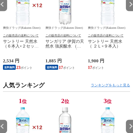
爽快ドラッグ(Rakuten Direct)
爽快ドラッグ(Rakuten Direct)
爽快ドラッグ(Rakuten Direct)
爽
この販売店の送料について
この販売店の送料について
この販売店の送料について
サントリー 天然水
サンガリア 伊賀の天
サントリー 天然水
（６本入×２セット
然水 強炭酸水 （５
（ ２Ｌ×９本入）
（１本２Ｌ））
００ｍｌ＊２４本
入）
2,534 円
1,885 円
1,900 円
4
23
17
17
送料無料
送料無料
人気ランキング
ランキングをもっと見る
1
2
3
位
位
位