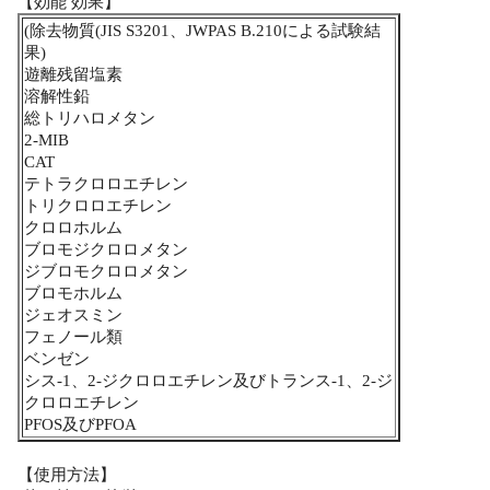
【効能 効果】
(除去物質(JIS S3201、JWPAS B.210による試験結
果)
遊離残留塩素
溶解性鉛
総トリハロメタン
2-MIB
CAT
テトラクロロエチレン
トリクロロエチレン
クロロホルム
ブロモジクロロメタン
ジブロモクロロメタン
ブロモホルム
ジェオスミン
フェノール類
ベンゼン
シス-1、2-ジクロロエチレン及びトランス-1、2-ジ
クロロエチレン
PFOS及びPFOA
【使用方法】