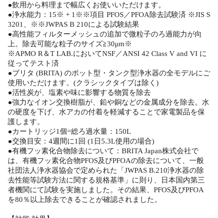
●飲用から料理まで幅広くお使いいただけます。
●浄水能力：15※ + 1※※項目 PFOS／PFOA除去試験済 ※JIS S
3201、※※JWPAS B 210による試験結果
●高性能フィルターメッシュの追加で微粒子のろ過能力が向
上。除去可能な粒子のサイズ≧30μm※
※APMO R＆T LAB.においてNSF／ANSI 42 Class V and VI に
従ってテスト済
●ブリタ (BRITA) のポット型・タンク型浄水器の全モデルにご
使用いただけます。(クラシックタイプは除く)
●活性炭が、塩素や味に影響する物質を除去
●強力なイオン交換樹脂が、鉛や銅などの金属成分を除去。水
の硬度を下げ、水アカの付着を軽減することで家電製品を保
護します。
●カートリッジ1個=総ろ過水量：150L
●交換目安：4週間に1回 (1日5.3L使用の場合)
●有機フッ素化合物除去について：BRITA Japan株式会社で
は、有機フッ素化合物PFOS及びPFOAの除去について、一般
社団法人浄水器協会で定められた「JWPAS B.210浄水器の除
去性能等試験方法に関する規格基準」に則り、日本国内第三
者機関にて試験を実施しました。その結果、PFOS及びPFOA
を80％以上除去できることが確認されました。