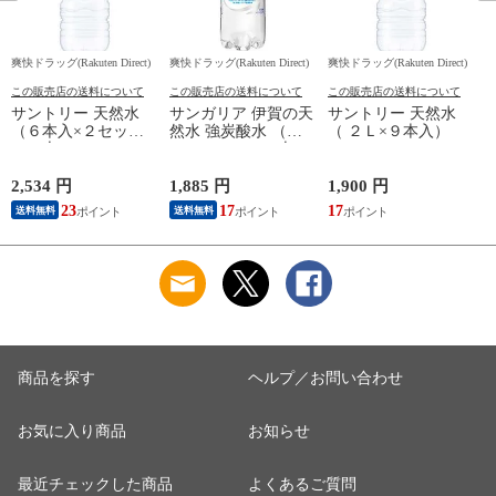
爽快ドラッグ(Rakuten Direct)
爽快ドラッグ(Rakuten Direct)
爽快ドラッグ(Rakuten Direct)
爽
この販売店の送料について
この販売店の送料について
この販売店の送料について
サントリー 天然水
サンガリア 伊賀の天
サントリー 天然水
（６本入×２セット
然水 強炭酸水 （５
（ ２Ｌ×９本入）
（１本２Ｌ））
００ｍｌ＊２４本
入）
2,534 円
1,885 円
1,900 円
9
23
17
17
8
送料無料
送料無料
商品を探す
ヘルプ／お問い合わせ
お気に入り商品
お知らせ
最近チェックした商品
よくあるご質問