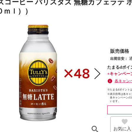
ズコーヒー バリスタズ 無糖カフェラテ 
０ｍｌ））
販売価格
出荷目安：
たまるdポイ
+キャンペー
各キャン
※たまるdポイントは
※
表示倍率は各キャ
各キャンペーンの
います。
お気に入