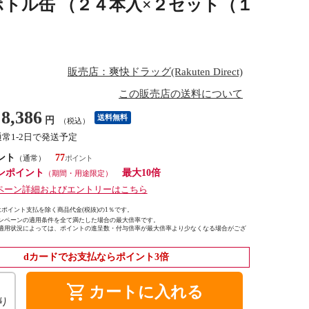
ボトル缶 （２４本入×２セット（１
販売店：爽快ドラッグ(Rakuten Direct)
この販売店の送料について
8,386
送料無料
円
（税込）
通常1-2日で発送予定
ント
77
（通常）
ンポイント
最大10倍
（期間・用途限定）
ペーン詳細およびエントリーはこちら
ポイント支払を除く商品代金(税抜)の1％です。
ンペーンの適用条件を全て満たした場合の最大倍率です。
適用状況によっては、ポイントの進呈数・付与倍率が最大倍率より少なくなる場合がござ
dカードでお支払ならポイント3倍
shopping_cart
カートに入れる
り