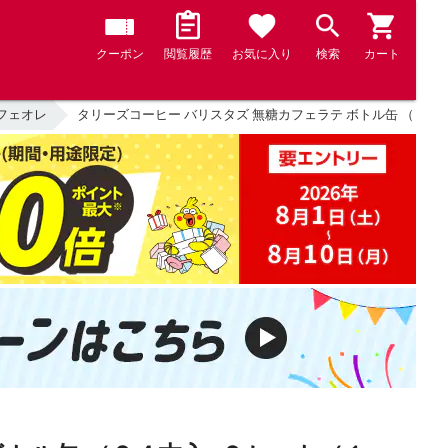
クーポン
閲覧履歴
お気に入り
検索
カート
フェオレ
タリーズコーヒー バリスタズ 無糖カフェラテ ボトル缶 （２