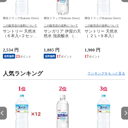
爽快ドラッグ(Rakuten Direct)
爽快ドラッグ(Rakuten Direct)
爽快ドラッグ(Rakuten Direct)
爽
この販売店の送料について
この販売店の送料について
この販売店の送料について
サントリー 天然水
サンガリア 伊賀の天
サントリー 天然水
（６本入×２セット
然水 強炭酸水 （５
（ ２Ｌ×９本入）
（１本２Ｌ））
００ｍｌ＊２４本
入）
2,534 円
1,885 円
1,900 円
4
23
17
17
送料無料
送料無料
人気ランキング
ランキングをもっと見る
1
2
3
位
位
位