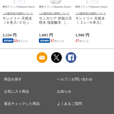
爽快ドラッグ(Rakuten Direct)
爽快ドラッグ(Rakuten Direct)
爽快ドラッグ(Rakuten Direct)
爽
この販売店の送料について
この販売店の送料について
この販売店の送料について
サントリー 天然水
サンガリア 伊賀の天
サントリー 天然水
（６本入×２セット
然水 強炭酸水 （５
（ ２Ｌ×９本入）
（１本２Ｌ））
００ｍｌ＊２４本
入）
2,534 円
1,885 円
1,900 円
9
23
17
17
8
送料無料
送料無料
商品を探す
ヘルプ／お問い合わせ
お気に入り商品
お知らせ
最近チェックした商品
よくあるご質問