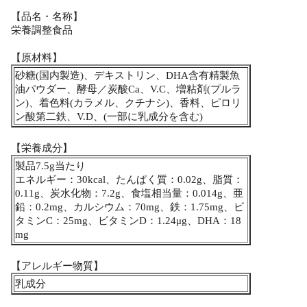
【品名・名称】
栄養調整食品
【原材料】
砂糖(国内製造)、デキストリン、DHA含有精製魚
油パウダー、酵母／炭酸Ca、V.C、増粘剤(プルラ
ン)、着色料(カラメル、クチナシ)、香料、ピロリ
ン酸第二鉄、V.D、(一部に乳成分を含む)
【栄養成分】
製品7.5g当たり
エネルギー：30kcal、たんぱく質：0.02g、脂質：
0.11g、炭水化物：7.2g、食塩相当量：0.014g、亜
鉛：0.2mg、カルシウム：70mg、鉄：1.75mg、ビ
タミンC：25mg、ビタミンD：1.24μg、DHA：18
mg
【アレルギー物質】
乳成分