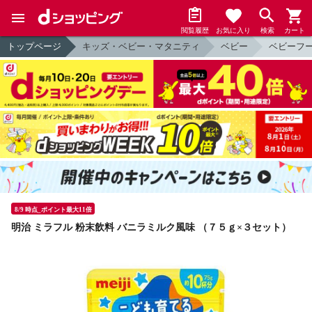
閲覧履歴
お気に入り
検索
カート
トップページ
キッズ・ベビー・マタニティ
ベビー
ベビーフ
8/9 時点_ポイント最大11倍
明治 ミラフル 粉末飲料 バニラミルク風味 （７５ｇ×３セット）