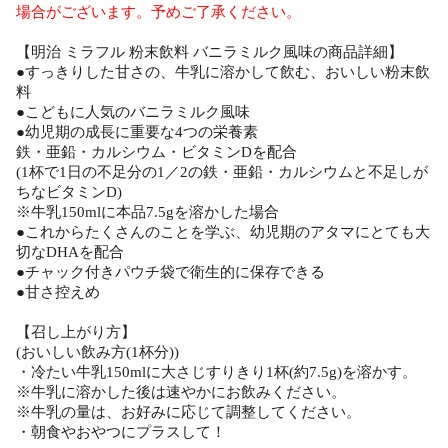
場合がございます。予めご了承ください。
【明治 ミラフル 粉末飲料 バニラミルク風味の商品詳細】
●すっきりした甘さの、牛乳に溶かして飲む、おいしい粉末飲
料
●こどもに人気のバニラミルク風味
●幼児期の成長に重要な4つの栄養素
鉄・亜鉛・カルシウム・ビタミンDを配合
(1杯で1日の不足分の1／2の鉄・亜鉛・カルシウムと不足しが
ちなビタミンD)
※牛乳150mlに本品7.5gを溶かした場合
●これからたくさんのことを学ぶ、幼児期のアタマにとても大
切なDHAを配合
●チャック付きパウチ袋で衛生的に保存できる
●甘さ控えめ
【召し上がり方】
(おいしい飲み方(1杯分))
・冷たい牛乳150mlに大さじすりきり1杯(約7.5g)を溶かす。
※牛乳に溶かした後は速やかにお飲みください。
※牛乳の量は、お好みに応じて調整してください。
・朝食やおやつにプラスして！