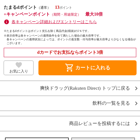
たまるdポイント
13
（通常）
+キャンペーンポイント
最大10倍
（期間・用途限定）
各キャンペーン詳細およびエントリーはこちら
※たまるdポイントはポイント支払を除く商品代金(税抜)の1％です。
※
表示倍率は各キャンペーンの適用条件を全て満たした場合の最大倍率です。
各キャンペーンの適用状況によっては、ポイントの進呈数・付与倍率が最大倍率より少なくなる場合が
ございます。
dカードでお支払ならポイント3倍
shopping_cart
カートに入れる
お気に入り
爽快ドラッグ(Rakuten Direct) トップに戻る
飲料の一覧を見る
商品レビューを投稿するには