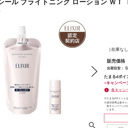
シール ブライトニング ローション ＷＴ 
）
［在庫な
販売価格
出荷目安：
たまるdポイ
+キャンペー
各キャン
※たまるdポイントは
※
表示倍率は各キャ
各キャンペーンの
います。