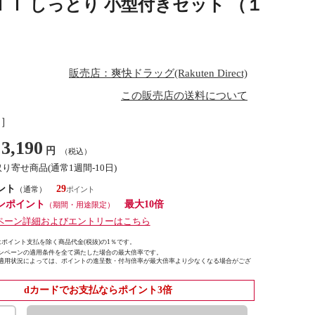
ＩＩ しっとり 小型付きセット （１
販売店：爽快ドラッグ(Rakuten Direct)
この販売店の送料について
し］
3,190
円
（税込）
取り寄せ商品(通常1週間-10日)
ント
29
（通常）
ンポイント
最大10倍
（期間・用途限定）
ペーン詳細およびエントリーはこちら
ポイント支払を除く商品代金(税抜)の1％です。
ンペーンの適用条件を全て満たした場合の最大倍率です。
適用状況によっては、ポイントの進呈数・付与倍率が最大倍率より少なくなる場合がござ
dカードでお支払ならポイント3倍