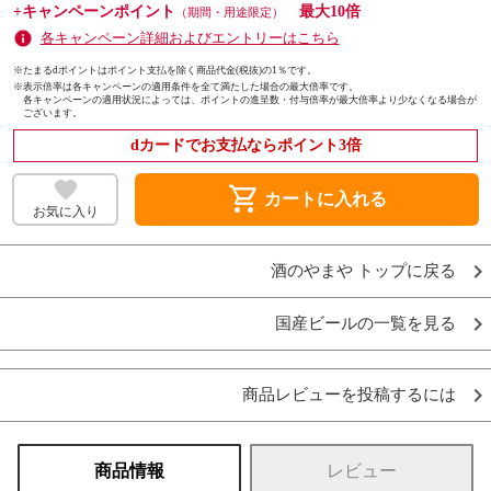
+キャンペーンポイント
最大10倍
（期間・用途限定）
各キャンペーン詳細およびエントリーはこちら
※たまるdポイントはポイント支払を除く商品代金(税抜)の1％です。
※
表示倍率は各キャンペーンの適用条件を全て満たした場合の最大倍率です。
各キャンペーンの適用状況によっては、ポイントの進呈数・付与倍率が最大倍率より少なくなる場合が
ございます。
dカードでお支払ならポイント3倍
shopping_cart
カートに入れる
お気に入り
酒のやまや トップに戻る
国産ビールの一覧を見る
商品レビューを投稿するには
商品情報
レビュー