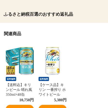
ふるさと納税百選のおすすめ返礼品
関連商品
送料無料
送料無料
【送料込】キリ
【ケース品】キ
ンビール 晴れ風
リン 一番搾り ホ
350ml×48缶
ワイトビール
350ml 6本パック
10,750
円
5,380
円
×4