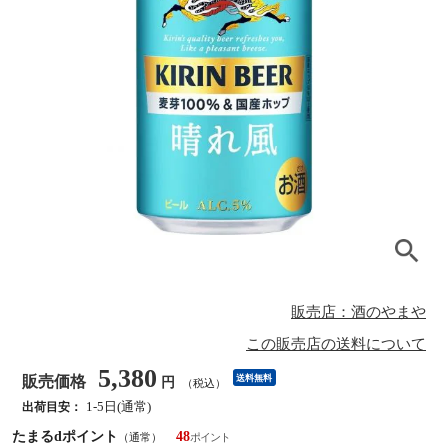
販売店：酒のやまや
この販売店の送料について
5,380
販売価格
送料無料
円
（税込）
1-5日(通常)
出荷目安：
たまるdポイント
48
（通常）