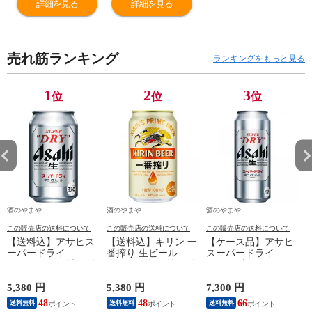
詳細を見る
詳細を見る
売れ筋ランキング
ランキングをもっと見る
1
2
3
位
位
位
酒のやまや
酒のやまや
酒のやまや
この販売店の送料について
この販売店の送料について
この販売店の送料について
【送料込】アサヒス
【送料込】キリン 一
【ケース品】アサヒ
ーパードライ
番搾り 生ビール
スーパードライ
350ml×24缶（沖縄送
350ml×24缶（沖縄送
500ml 6本パック×4
3
料別）
料別）
5,380 円
5,380 円
7,300 円
1
48
48
66
送料無料
送料無料
送料無料