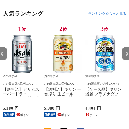
人気ランキング
ランキングをもっと見る
1
2
3
位
位
位
酒のやまや
酒のやまや
酒のやまや
この販売店の送料について
この販売店の送料について
この販売店の送料について
【送料込】アサヒス
【送料込】キリン 一
【ケース品】キリン
ーパードライ
番搾り 生ビール
淡麗 プラチナダブル
350ml×24缶（沖縄送
350ml×24缶（沖縄送
350ml 6本パック×4
料別）
料別）
5,380 円
5,380 円
4,404 円
7
48
48
40
送料無料
送料無料