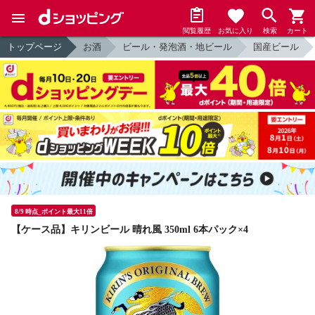
閲覧履歴
お気に入り
検索
カート
トップページ
お酒
ビール・発泡酒・地ビール
国産ビール
8/9 時点_ポイント最大11倍
【ケース品】キリンビール 晴れ風 350ml 6本パック×4