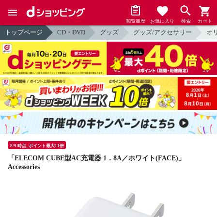
閲覧履歴
お気に入り
検索
カート
トップページ
CD・DVD
グッズ
グッズ/アクセサリー
オ
8/9 時点_ポイント最大11倍
「ELECOM CUBE型AC充電器 1．8A／ホワイト(FACE)」
Accessories