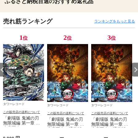
ふるさと納税百選のおすすめ返礼品
売れ筋ランキング
ランキングをもっと見る
1
2
3
位
位
位
タワーレコード
タワーレコード
タワーレコード
この販売店の送料について
この販売店の送料について
この販売店の送料について
「劇場版 鬼滅の刃
「劇場版 鬼滅の刃
「劇場版 鬼滅の刃
無限城編 第一章 猗
無限城編 第一章 猗
無限城編 第一章 猗
窩座再来
窩
窩座再来＜通常版
窩座再来＜通常版
［2DVD+2CD］＜完
＞」 DVD
＞」 Blu-ray Disc
全生産限定版＞」