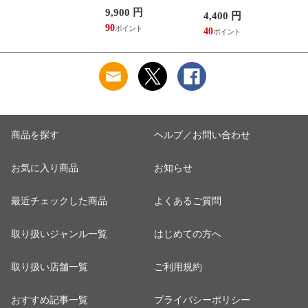
［2DVD+2CD］＜完
＞」 DVD
＞
全生産限定版＞」
9,900 円
4,400 円
4
DVD
90
40
4
商品を探す
ヘルプ／お問い合わせ
お気に入り商品
お知らせ
最近チェックした商品
よくあるご質問
取り扱いジャンル一覧
はじめての方へ
取り扱い店舗一覧
ご利用規約
おすすめ記事一覧
プライバシーポリシー