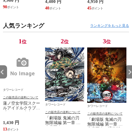
9,900 円
1
4,400 円
4,950 円
DVD
D
90
40
45
人気ランキング
ランキングをもっと見る
1
2
3
位
位
位
タワーレコード
この販売店の送料について
蓮ノ空女学院スクー
タワーレコード
タワーレコード
ルアイドルクラブ
「タイトル未定」
この販売店の送料について
この販売店の送料について
12cmCD Single
「劇場版 鬼滅の刃
「劇場版 鬼滅の刃
1,430 円
無限城編 第一章 猗
無限城編 第一章 猗
窩座再来
窩座再来＜通常版
13