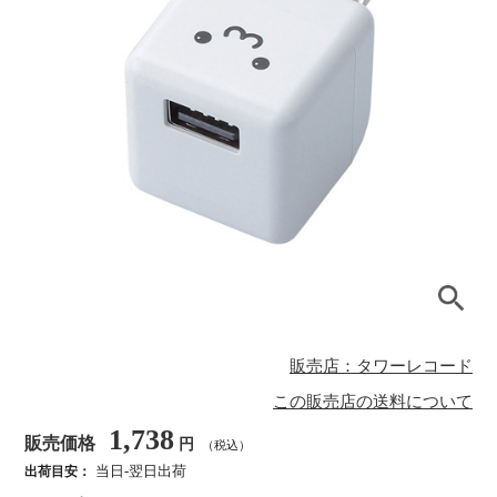
販売店：タワーレコード
この販売店の送料について
1,738
販売価格
円
（税込）
当日-翌日出荷
出荷目安：