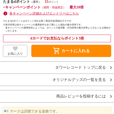
たまるdポイント
15
（通常）
+キャンペーンポイント
最大10倍
（期間・用途限定）
各キャンペーン詳細およびエントリーはこちら
※たまるdポイントはポイント支払を除く商品代金(税抜)の1％です。
※
表示倍率は各キャンペーンの適用条件を全て満たした場合の最大倍率です。
各キャンペーンの適用状況によっては、ポイントの進呈数・付与倍率が最大倍率より少なくなる場合が
ございます。
dカードでお支払ならポイント3倍
shopping_cart
カートに入れる
お気に入り
タワーレコード トップに戻る
オリジナルグッズの一覧を見る
商品レビューを投稿するには
マークは試聴できる楽曲です。