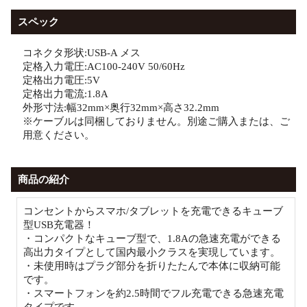
スペック
コネクタ形状:USB-A メス
定格入力電圧:AC100-240V 50/60Hz
定格出力電圧:5V
定格出力電流:1.8A
外形寸法:幅32mm×奥行32mm×高さ32.2mm
※ケーブルは同梱しておりません。別途ご購入または、ご
用意ください。
商品の紹介
コンセントからスマホ/タブレットを充電できるキューブ
型USB充電器！
・コンパクトなキューブ型で、1.8Aの急速充電ができる
高出力タイプとして国内最小クラスを実現しています。
・未使用時はプラグ部分を折りたたんで本体に収納可能
です。
・スマートフォンを約2.5時間でフル充電できる急速充電
タイプです。