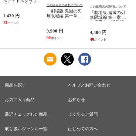
ルアイドルクラブ
「タイトル未定」
この販売店の送料について
この販売店の送料について
12cmCD Single
「劇場版 鬼滅の刃
「劇場版 鬼滅の刃
1,430 円
無限城編 第一章 猗
無限城編 第一章 猗
窩座再来
窩座再来＜通常版
13
［2DVD+2CD］＜完
＞」 DVD
＞
全生産限定版＞」
9,900 円
4,400 円
4
DVD
90
40
4
商品を探す
ヘルプ／お問い合わせ
お気に入り商品
お知らせ
最近チェックした商品
よくあるご質問
取り扱いジャンル一覧
はじめての方へ