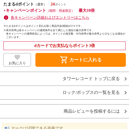
たまるdポイント
24
（通常）
+キャンペーンポイント
最大10倍
（期間・用途限定）
各キャンペーン詳細およびエントリーはこちら
※たまるdポイントはポイント支払を除く商品代金(税抜)の1％です。
※
表示倍率は各キャンペーンの適用条件を全て満たした場合の最大倍率です。
各キャンペーンの適用状況によっては、ポイントの進呈数・付与倍率が最大倍率より少なくなる場合が
ございます。
dカードでお支払ならポイント3倍
shopping_cart
カートに入れる
お気に入り
タワーレコード トップに戻る
ロック/ポップスの一覧を見る
商品レビューを投稿するには
マークは試聴できる楽曲です。