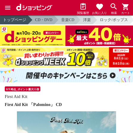
閲覧履歴
お気に入り
検索
カート
トップページ
CD・DVD
音楽CD
洋楽
ロック/ポップス
8/9 時点_ポイント最大11倍
First Aid Kit
First Aid Kit 「Palomino」 CD