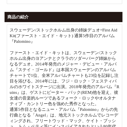
商品の紹介
スウェーデン/ストックホルム出身の姉妹デュオ=First Aid
Kit(ファースト・エイド・キット) 通算5作目のアルバム
『Palomino』
ファースト・エイド・キットは、スウェーデン/ストック
ホルム出身のヨアンナとクララのソダーバーグ姉妹から
なるデュオ。2014年発売のメジャー・デビュー・アルバ
ム『ステイ・ゴールド』は本国スウェーデンのアルバム
チャートで1位、全米アルバムチャートも23位を記録し注
目を浴びる。2014年には、フジ・ロック・フェスティバ
ルのホワイトステージに出演。2018年発売のアルバム『R
uins』は、ゲストにピーター・バック(REM)他を迎え、彼
女達の音楽的ルーツであるフォーク・ロックやオルタナ
ティブ・カントリー色を強めた秀作となった。
通算5作目となるニュー・アルバム『Palomino』からの先
行曲となる「Angel」は、地元ストックホルムでレコーデ
ィングされ、フリートウッド・マック、ケイト・ブッシ
ュ、トム・ペティ等にインスパイアされたという80年代