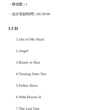
・構成数 | 1
・合計収録時間 | 00:39:00
1.CD
1.Out of My Head
2.Angel
3.Ready to Run
4.Turning Onto You
5.Fallen Snow
6.Wild Horses II
7.The Last One