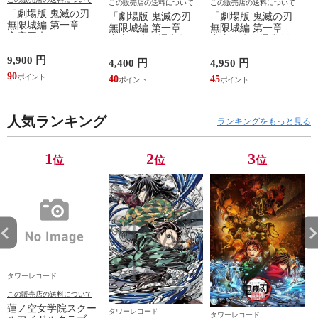
この販売店の送料について
この販売店の送料について
「劇場版 鬼滅の刃
「劇場版 鬼滅の刃
「劇場版 鬼滅の刃
無限城編 第一章 猗
無限城編 第一章 猗
無限城編 第一章 猗
窩座再来
窩
窩座再来＜通常版
窩座再来＜通常版
［2DVD+2CD］＜完
＞」 DVD
＞」 Blu-ray Disc
全生産限定版＞」
9,900 円
1
4,400 円
4,950 円
DVD
D
90
40
45
人気ランキング
ランキングをもっと見る
1
2
3
位
位
位
タワーレコード
この販売店の送料について
蓮ノ空女学院スクー
タワーレコード
タワーレコード