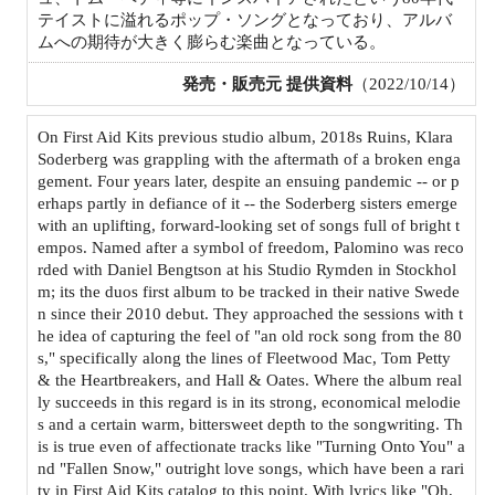
テイストに溢れるポップ・ソングとなっており、アルバ
ムへの期待が大きく膨らむ楽曲となっている。
発売・販売元 提供資料
（2022/10/14）
On First Aid Kits previous studio album, 2018s Ruins, Klara
Soderberg was grappling with the aftermath of a broken enga
gement. Four years later, despite an ensuing pandemic -- or p
erhaps partly in defiance of it -- the Soderberg sisters emerge
with an uplifting, forward-looking set of songs full of bright t
empos. Named after a symbol of freedom, Palomino was reco
rded with Daniel Bengtson at his Studio Rymden in Stockhol
m; its the duos first album to be tracked in their native Swede
n since their 2010 debut. They approached the sessions with t
he idea of capturing the feel of "an old rock song from the 80
s," specifically along the lines of Fleetwood Mac, Tom Petty
& the Heartbreakers, and Hall & Oates. Where the album real
ly succeeds in this regard is in its strong, economical melodie
s and a certain warm, bittersweet depth to the songwriting. Th
is is true even of affectionate tracks like "Turning Onto You" a
nd "Fallen Snow," outright love songs, which have been a rari
ty in First Aid Kits catalog to this point. With lyrics like "Oh,