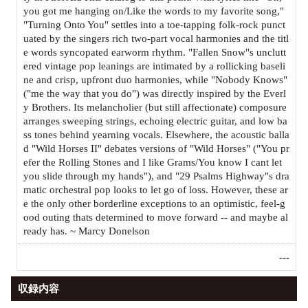
you got me hanging on/Like the words to my favorite song,"
"Turning Onto You" settles into a toe-tapping folk-rock punct
uated by the singers rich two-part vocal harmonies and the titl
e words syncopated earworm rhythm. "Fallen Snow"s unclutt
ered vintage pop leanings are intimated by a rollicking baseli
ne and crisp, upfront duo harmonies, while "Nobody Knows"
("me the way that you do") was directly inspired by the Everl
y Brothers. Its melancholier (but still affectionate) composure
arranges sweeping strings, echoing electric guitar, and low ba
ss tones behind yearning vocals. Elsewhere, the acoustic balla
d "Wild Horses II" debates versions of "Wild Horses" ("You pr
efer the Rolling Stones and I like Grams/You know I cant let
you slide through my hands"), and "29 Psalms Highway"s dra
matic orchestral pop looks to let go of loss. However, these ar
e the only other borderline exceptions to an optimistic, feel-g
ood outing thats determined to move forward -- and maybe al
ready has. ~ Marcy Donelson
---
収録内容