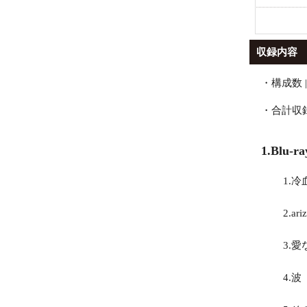
収録内容
・構成数 |
・合計収録時間
1.Blu-ra
1.冷
2.ari
3.
4.波