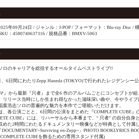
報
25年09月24日 / ジャンル：J-POP / フォーマット：Blu-ray Disc 
 SKU：4580740637316 / 規格品番：BMXV-5063
介
ソロのキャリアを総括するオールタイムベストライブ!!
月、6日間にわたりZepp Haneda (TOKYO)で行われたレジデンシー公演「Ko
マグマ』から最新『只者』まで全6 作のアルバムごとにコンセプトが組ま
、リリース当時にしか生まれ得なかった滋味深い曲や、今やライブ
稲葉浩志ソロの普遍的な魅力を本作でご堪能いただけます。
、各公演ごとと、6日間の公演をまとめた『COMPLETE CUBE』(完全
PLETE CUBE』には、リハーサルから本番まで、" 只者" の自
めた2時間にわたるドキュメンタリー映像などが特典として付属します。[
C「DOCUMENTARY~Surviving en-Zepp~」PHOTO BOOKLYR
ND(COMPLETE CUBEを飾るための専用スタンド付属)