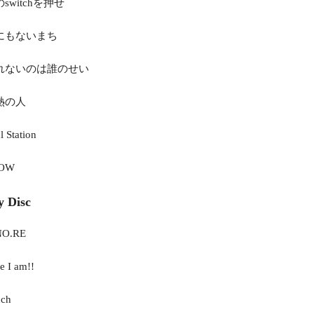
のswitchを押せ
なにもないまち
眠れないのは誰のせい
灼熱の人
l Station
NOW
y Disc
NO.RE
e I am!!
uch