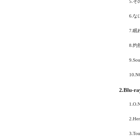
5.そ
6.
7.
8.
9.Sou
10.
2.Blu-ra
1.O.
2.Her
3.To