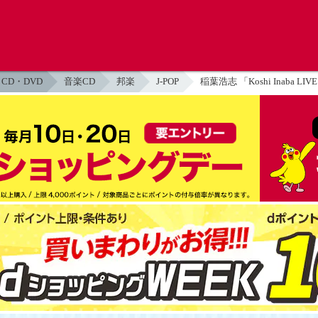
CD・DVD
音楽CD
邦楽
J-POP
稲葉浩志 「Koshi Inaba LIV