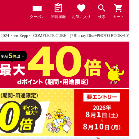
クーポン
閲覧履歴
お気に入り
検索
カート
E 2024 ～en-Zepp～ COMPLETE CUBE ［7Blu-ray Disc+PHOTO BOOK+LY