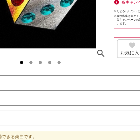
各キャン
※たまるdポイントは
※
表示倍率は各キャ
各キャンペーンの
います。
お気に入
聴できる楽曲です。