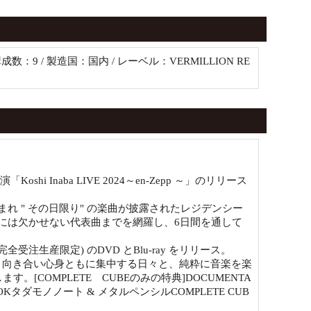
/ 構成数：9 / 製造国：国内 / レーベル：VERMILLION RE
shi Inaba LIVE 2024～en-Zepp ～」のリリース
れ " その日限り" の楽曲が披露されたレジデンシー
には欠かせない代表曲までを網羅し、6日間を通して
受注生産限定) のDVD とBlu-ray をリリース。
分自身と向き合い心身ともに集中する日々と、純粋に音楽を楽
COMPLETE CUBEのみの特典]DOCUMENTA
ICS BOOKタダモノノート & メタルペンシルCOMPLETE CUB