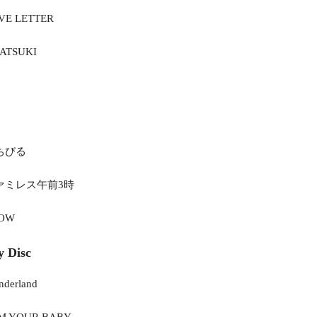
VE LETTER
ATSUKI
くちびる
ファミレス午前3時
NOW
y Disc
nderland