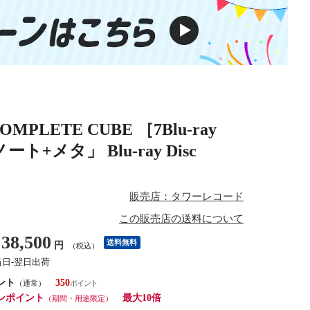
COMPLETE CUBE ［7Blu-ray
ート+メタ」 Blu-ray Disc
販売店：タワーレコード
この販売店の送料について
38,500
送料無料
円
（税込）
当日-翌日出荷
ント
350
（通常）
ンポイント
最大10倍
（期間・用途限定）