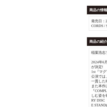
商品の情
発売日：20
CORDS /
商品の紹
稲葉浩志
2024年6
が決定!
1st『
公演では
一貫した
また本作は
『COM
しむ姿を収
RY DIS
E STA