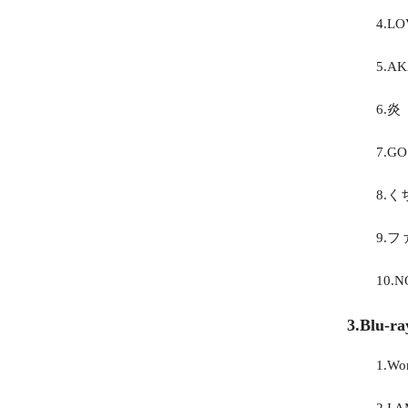
4.LO
5.AK
6.炎
7.GO
8.
9.
10.
3.Blu-ra
1.Wo