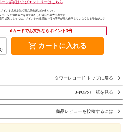
ペーン詳細およびエントリーはこちら
ポイント支払を除く商品代金(税抜)の1％です。
ンペーンの適用条件を全て満たした場合の最大倍率です。
適用状況によっては、ポイントの進呈数・付与倍率が最大倍率より少なくなる場合がござ
dカードでお支払ならポイント3倍
shopping_cart
カートに入れる
り
タワーレコード トップに戻る
J-POPの一覧を見る
商品レビューを投稿するには