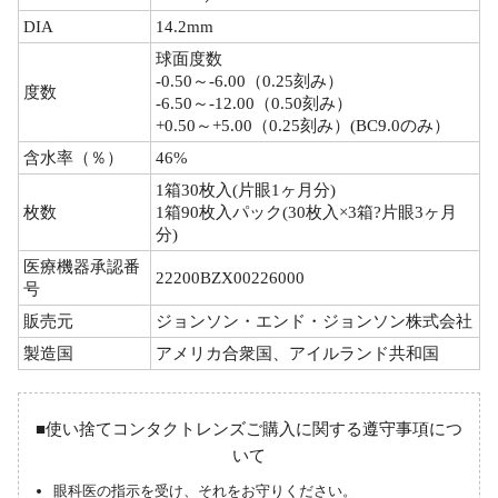
DIA
14.2mm
球面度数
-0.50～-6.00（0.25刻み）
度数
-6.50～-12.00（0.50刻み）
+0.50～+5.00（0.25刻み）(BC9.0のみ）
含水率（％）
46%
1箱30枚入(片眼1ヶ月分)
枚数
1箱90枚入パック(30枚入×3箱?片眼3ヶ月
分)
医療機器承認番
22200BZX00226000
号
販売元
ジョンソン・エンド・ジョンソン株式会社
製造国
アメリカ合衆国、アイルランド共和国
■使い捨てコンタクトレンズご購入に関する遵守事項につ
いて
眼科医の指示を受け、それをお守りください。