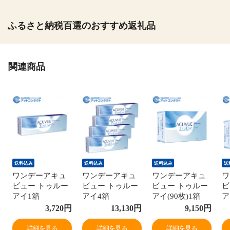
ふるさと納税百選のおすすめ返礼品
関連商品
送料込み
送料込み
送料込み
送
ワンデーアキュ
ワンデーアキュ
ワンデーアキュ
ワ
ビュー トゥルー
ビュー トゥルー
ビュー トゥルー
ビ
アイ1箱
アイ4箱
アイ(90枚)1箱
ア
3,720
円
13,130
円
9,150
円
詳細を見る
詳細を見る
詳細を見る