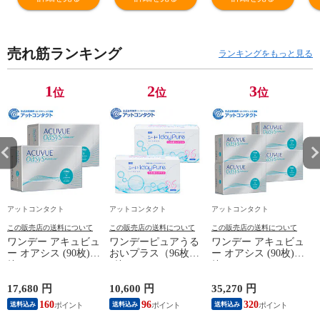
売れ筋ランキング
ランキングをもっと見る
1
2
3
位
位
位
アットコンタクト
アットコンタクト
アットコンタクト
この販売店の送料について
この販売店の送料について
この販売店の送料について
ワンデー アキュビュ
ワンデーピュアうる
ワンデー アキュビュ
ー オアシス (90枚) 2
おいプラス（96枚）
ー オアシス (90枚) 4
箱
2箱
箱
17,680 円
10,600 円
35,270 円
5
160
96
320
送料込み
送料込み
送料込み