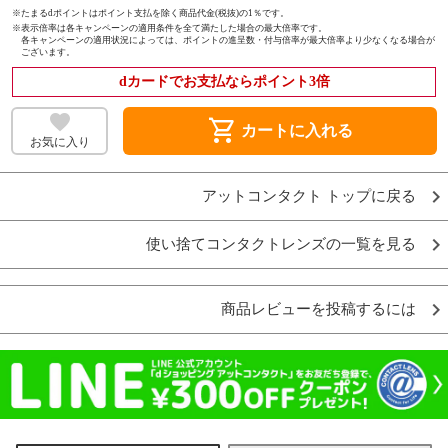
※たまるdポイントはポイント支払を除く商品代金(税抜)の1％です。
※
表示倍率は各キャンペーンの適用条件を全て満たした場合の最大倍率です。
各キャンペーンの適用状況によっては、ポイントの進呈数・付与倍率が最大倍率より少なくなる場合が
ございます。
dカードでお支払ならポイント3倍
shopping_cart
カートに入れる
お気に入り
アットコンタクト トップに戻る
使い捨てコンタクトレンズの一覧を見る
商品レビューを投稿するには