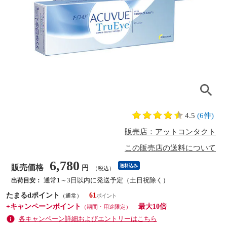
4.5
(6件)
販売店：アットコンタクト
この販売店の送料について
6,780
販売価格
送料込み
円
（税込）
通常1～3日以内に発送予定（土日祝除く）
出荷目安：
たまるdポイント
61
（通常）
+キャンペーンポイント
最大10倍
（期間・用途限定）
各キャンペーン詳細およびエントリーはこちら