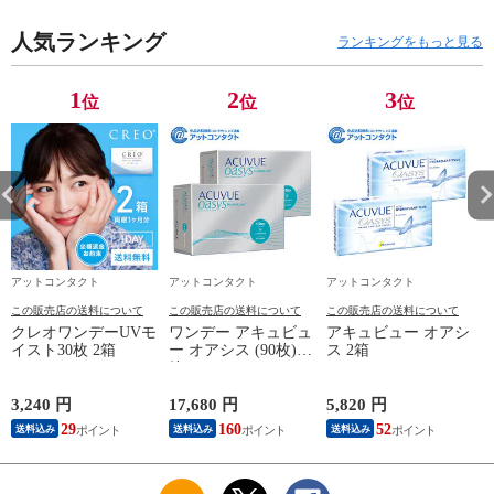
人気ランキング
ランキングをもっと見る
1
2
3
位
位
位
アットコンタクト
アットコンタクト
アットコンタクト
この販売店の送料について
この販売店の送料について
この販売店の送料について
クレオワンデーUVモ
ワンデー アキュビュ
アキュビュー オアシ
イスト30枚 2箱
ー オアシス (90枚) 2
ス 2箱
箱
3,240 円
17,680 円
5,820 円
1
29
160
52
送料込み
送料込み
送料込み