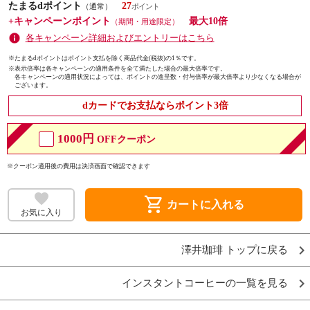
たまるdポイント
27
（通常）
+キャンペーンポイント
最大10倍
（期間・用途限定）
各キャンペーン詳細およびエントリーはこちら
※たまるdポイントはポイント支払を除く商品代金(税抜)の1％です。
※
表示倍率は各キャンペーンの適用条件を全て満たした場合の最大倍率です。
各キャンペーンの適用状況によっては、ポイントの進呈数・付与倍率が最大倍率より少なくなる場合が
ございます。
dカードでお支払ならポイント3倍
1000円
OFFクーポン
※クーポン適用後の費用は決済画面で確認できます
shopping_cart
カートに入れる
お気に入り
澤井珈琲 トップに戻る
インスタントコーヒーの一覧を見る