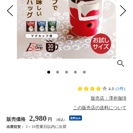
4.0
(1件)
販売店：澤井珈琲
この販売店の送料について
2,980
販売価格
送料込み
円
（税込）
3～10営業日以内に出荷
出荷目安：