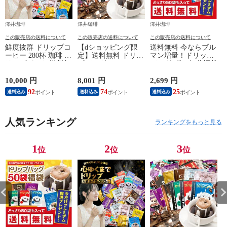
澤井珈琲
澤井珈琲
澤井珈琲
この販売店の送料について
この販売店の送料について
この販売店の送料について
鮮度抜群 ドリップコ
【dショッピング限
送料無料 今ならブル
ーヒー 280杯 珈琲 ド
定】送料無料 ドリッ
マン増量！ドリップ
リップパック 送料無
プバッグコーヒー10
バッグ6種52杯分福袋
料 コーヒー 福袋 ド
種200杯分入り福袋
（ドリップコーヒー/
リップバッグ 10種
（個包装/ドリップコ
珈琲/おまけ付/送料
10,000 円
8,001 円
2,699 円
7
280杯分おせち福袋
ーヒー/珈琲/200袋/送
込）
92
74
25
送料込み
送料込み
送料込み
大容量 個包装 飲み
料込）
比べ セット 澤井珈
琲
人気ランキング
ランキングをもっと見る
1
2
3
位
位
位