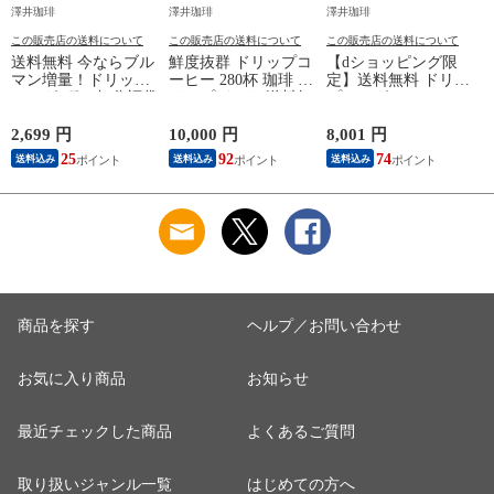
澤井珈琲
澤井珈琲
澤井珈琲
この販売店の送料について
この販売店の送料について
この販売店の送料について
送料無料 今ならブル
鮮度抜群 ドリップコ
【dショッピング限
マン増量！ドリップ
ーヒー 280杯 珈琲 ド
定】送料無料 ドリッ
バッグ6種52杯分福袋
リップパック 送料無
プバッグコーヒー10
（ドリップコーヒー/
料 コーヒー 福袋 ド
種200杯分入り福袋
珈琲/おまけ付/送料
リップバッグ 10種
（個包装/ドリップコ
2,699 円
10,000 円
8,001 円
1
込）
280杯分おせち福袋
ーヒー/珈琲/200袋/送
25
92
74
送料込み
送料込み
送料込み
大容量 個包装 飲み
料込）
比べ セット 澤井珈
琲
商品を探す
ヘルプ／お問い合わせ
お気に入り商品
お知らせ
最近チェックした商品
よくあるご質問
取り扱いジャンル一覧
はじめての方へ