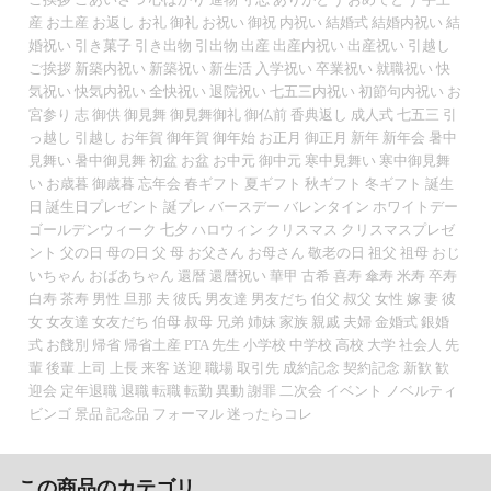
産 お土産 お返し お礼 御礼 お祝い 御祝 内祝い 結婚式 結婚内祝い 結
婚祝い 引き菓子 引き出物 引出物 出産 出産内祝い 出産祝い 引越し
ご挨拶 新築内祝い 新築祝い 新生活 入学祝い 卒業祝い 就職祝い 快
気祝い 快気内祝い 全快祝い 退院祝い 七五三内祝い 初節句内祝い お
宮参り 志 御供 御見舞 御見舞御礼 御仏前 香典返し 成人式 七五三 引
っ越し 引越し お年賀 御年賀 御年始 お正月 御正月 新年 新年会 暑中
見舞い 暑中御見舞 初盆 お盆 お中元 御中元 寒中見舞い 寒中御見舞
い お歳暮 御歳暮 忘年会 春ギフト 夏ギフト 秋ギフト 冬ギフト 誕生
日 誕生日プレゼント 誕プレ バースデー バレンタイン ホワイトデー
ゴールデンウィーク 七夕 ハロウィン クリスマス クリスマスプレゼ
ント 父の日 母の日 父 母 お父さん お母さん 敬老の日 祖父 祖母 おじ
いちゃん おばあちゃん 還暦 還暦祝い 華甲 古希 喜寿 傘寿 米寿 卒寿
白寿 茶寿 男性 旦那 夫 彼氏 男友達 男友だち 伯父 叔父 女性 嫁 妻 彼
女 女友達 女友だち 伯母 叔母 兄弟 姉妹 家族 親戚 夫婦 金婚式 銀婚
式 お餞別 帰省 帰省土産 PTA 先生 小学校 中学校 高校 大学 社会人 先
輩 後輩 上司 上長 来客 送迎 職場 取引先 成約記念 契約記念 新歓 歓
迎会 定年退職 退職 転職 転勤 異動 謝罪 二次会 イベント ノベルティ
ビンゴ 景品 記念品 フォーマル 迷ったらコレ
この商品のカテゴリ