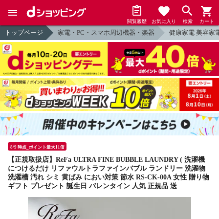
閲覧履歴
お気に入り
検索
カート
トップページ
家電・PC・スマホ周辺機器・楽器
健康家電 美容家
8/9 時点_ポイント最大11倍
【正規取扱店】ReFa ULTRA FINE BUBBLE LAUNDRY ( 洗濯機
につけるだけ リファウルトラファインバブル ランドリー 洗濯物
洗濯槽 汚れ シミ 黄ばみ におい対策 節水 RS-CK-00A 女性 贈り物
ギフト プレゼント 誕生日 バレンタイン 人気 正規品 送