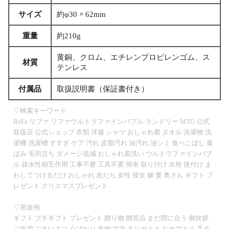
サイズ
約φ30 × 62mm
重量
約210g
黄銅、クロム、エチレンプロピレンゴム、ス
材質
テンレス
付属品
取扱説明書（保証書付き）
▽検索キーワード
ReFa リファ リファウルトラファインバブル ランドリー MTG 公式
取扱店 公式ショップ 衣類 洋服 シャツ おしゃれ着 タオル 洗濯物 洗
濯機 洗濯槽 すすぎ ケア 汚れ 皮脂汚れ 油汚れ 油シミ 食べこぼし 黄
ばみ 毛羽立ち ダメージ低減 おしゃれ着洗い ウルトラファインバブ
ル 疎水性相互作用 工事不要 工具不要 簡単 取り付け 水栓 後付け ま
わしてつけるだけ おしゃれ 友だち 女性 彼女 嫁 妻 奥さん ギフト プ
レゼント クリスマスプレゼント
▽用途例
ギフト プチギフト プレゼント 贈り物 贈答品 まだ間に合う 御挨拶
ご挨拶 ごあいさつ 心ばかり 進物 寸志 ありがとう おめでとう 手土