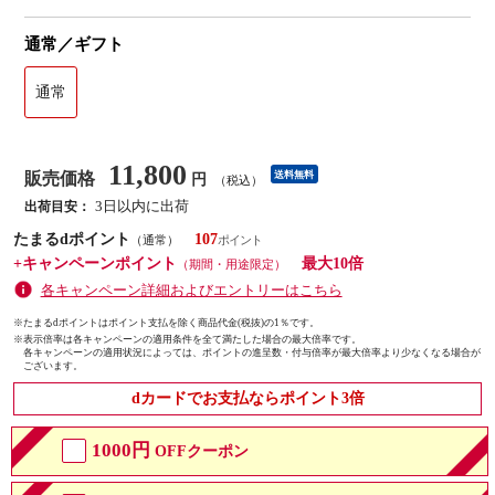
通常／ギフト
通常
11,800
販売価格
送料無料
円
（税込）
3日以内に出荷
出荷目安：
たまるdポイント
107
（通常）
+キャンペーンポイント
最大10倍
（期間・用途限定）
各キャンペーン詳細およびエントリーはこちら
※たまるdポイントはポイント支払を除く商品代金(税抜)の1％です。
※
表示倍率は各キャンペーンの適用条件を全て満たした場合の最大倍率です。
各キャンペーンの適用状況によっては、ポイントの進呈数・付与倍率が最大倍率より少なくなる場合が
ございます。
dカードでお支払ならポイント3倍
1000円
OFFクーポン