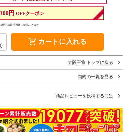
100円
OFFクーポン
の費用は決済画面で確認できます
shopping_cart
カートに入れる
り
大阪王将 トップに戻る
精肉の一覧を見る
商品レビューを投稿するには