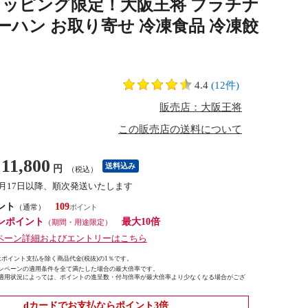
dショッピング限定！大阪王将 プラチナ
ーハン お取り寄せ 冷凍食品 冷凍餃
4.4
(12件)
販売店：大阪王将
この販売店の送料について
11,800
送料込み
円
（税込）
8月17日以降、順次発送いたします
ント
109
（通常）
ンポイント
最大10倍
（期間・用途限定）
ペーン詳細およびエントリーはこちら
ポイント支払を除く商品代金(税抜)の1％です。
ンペーンの適用条件を全て満たした場合の最大倍率です。
適用状況によっては、ポイントの進呈数・付与倍率が最大倍率より少なくなる場合がござ
dカードでお支払ならポイント3倍