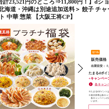
計23,521円のところ⇒11,800円！】
＜北海道・沖縄は別途追加送料＞ 餃子 チャ
ト 中華 惣菜 【大阪王将CP】
セール
販売価格
出荷目安：
たまるdポイ
+キャンペー
各キャン
※たまるdポイントは
※
表示倍率は各キャ
各キャンペーンの
います。