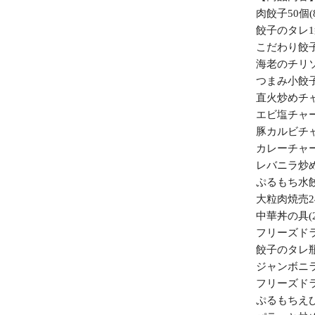
肉餃子50個(8
餃子のタレ1袋
こだわり餃子1
海老のチリソ
つまみ小餃子4
直火炒めチャ
エビ塩チャー
豚カルビチャ
カレーチャー
レバニラ炒め
ぷるもち水餃子
大粒肉焼売24
中華丼の具(2
フリーズドラ
餃子のタレ瓶
ジャンボニラ餃
フリーズドラ
ぷるもちえび水