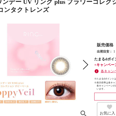
ワンデー UV リング plus フラワーコレク
コンタクトレンズ
販売価格
出荷目安：
たまるdポイ
+キャンペー
各キャン
※たまるdポイントは
※
表示倍率は各キャ
各キャンペーンの
います。
お気に入