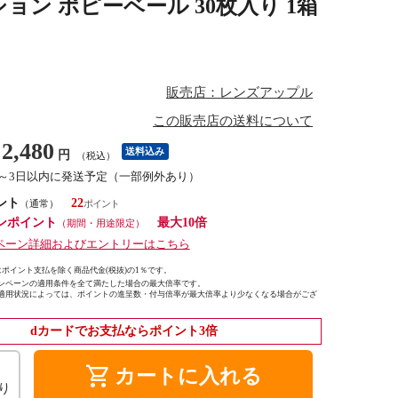
ション ポピーベール 30枚入り 1箱
販売店：レンズアップル
この販売店の送料について
2,480
送料込み
円
（税込）
1～3日以内に発送予定（一部例外あり）
ント
22
（通常）
ンポイント
最大10倍
（期間・用途限定）
ペーン詳細およびエントリーはこちら
ポイント支払を除く商品代金(税抜)の1％です。
ンペーンの適用条件を全て満たした場合の最大倍率です。
適用状況によっては、ポイントの進呈数・付与倍率が最大倍率より少なくなる場合がござ
dカードでお支払ならポイント3倍
shopping_cart
カートに入れる
り