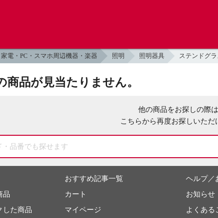
家電・PC・スマホ周辺機器・楽器
照明
照明器具
ステンドグラ
の商品が見当たりません。
他の商品をお探しの際
こちらから再度お探しいただ
おすすめ記事一覧
ヘルプ／
商品
カート
お知らせ
クした商品
マイページ
よくある