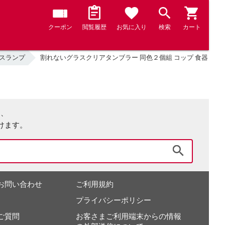
クーポン
閲覧履歴
お気に入り
検索
カート
スランプ
割れないグラスクリアタンブラー 同色２個組 コップ 食器 6132
は、
けます。
検索
お問い合わせ
ご利用規約
プライバシーポリシー
ご質問
お客さまご利用端末からの情報