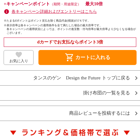
+キャンペーンポイント
最大10倍
（期間・用途限定）
各キャンペーン詳細およびエントリーはこちら
※たまるdポイントはポイント支払を除く商品代金(税抜)の1％です。
※
表示倍率は各キャンペーンの適用条件を全て満たした場合の最大倍率です。
各キャンペーンの適用状況によっては、ポイントの進呈数・付与倍率が最大倍率より少なくなる場合が
ございます。
dカードでお支払ならポイント3倍
shopping_cart
カートに入れる
お気に入り
タンスのゲン Design the Future トップに戻る
掛け布団の一覧を見る
商品レビューを投稿するには