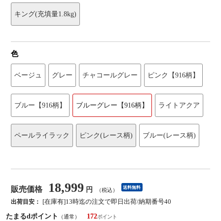
キング(充填量1.8kg)
色
ベージュ
グレー
チャコールグレー
ピンク【916柄】
ブルー【916柄】
ブルーグレー【916柄】
ライトアクア
ペールライラック
ピンク(レース柄)
ブルー(レース柄)
18,999
販売価格
送料無料
円
（税込）
[在庫有]13時迄の注文で即日出荷/納期番号40
出荷目安：
たまるdポイント
172
（通常）