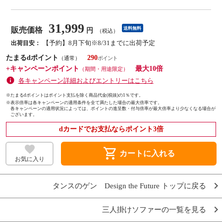
31,999
販売価格
送料無料
円
（税込）
【予約】8月下旬※8/31までに出荷予定
出荷目安：
たまるdポイント
290
（通常）
+キャンペーンポイント
最大10倍
（期間・用途限定）
各キャンペーン詳細およびエントリーはこちら
※たまるdポイントはポイント支払を除く商品代金(税抜)の1％です。
※
表示倍率は各キャンペーンの適用条件を全て満たした場合の最大倍率です。
各キャンペーンの適用状況によっては、ポイントの進呈数・付与倍率が最大倍率より少なくなる場合が
ございます。
dカードでお支払ならポイント3倍
shopping_cart
カートに入れる
お気に入り
タンスのゲン Design the Future トップに戻る
三人掛けソファーの一覧を見る