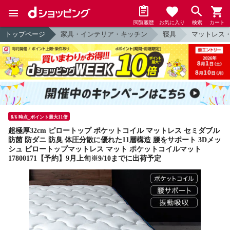
閲覧履歴
お気に入り
検索
カート
トップページ
家具・インテリア・キッチン
寝具
マットレス
8/6 時点_ポイント最大11倍
超極厚32cm ピロートップ ポケットコイル マットレス セミダブル
防菌 防ダニ 防臭 体圧分散に優れた11層構造 腰をサポート 3Dメッ
シュ ピロートップマットレス マット ポケットコイルマット
17800171【予約】9月上旬※9/10までに出荷予定