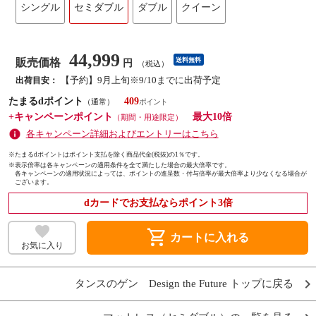
シングル
セミダブル
ダブル
クイーン
44,999
販売価格
送料無料
円
（税込）
【予約】9月上旬※9/10までに出荷予定
出荷目安：
たまるdポイント
409
（通常）
+キャンペーンポイント
最大10倍
（期間・用途限定）
各キャンペーン詳細およびエントリーはこちら
※たまるdポイントはポイント支払を除く商品代金(税抜)の1％です。
※
表示倍率は各キャンペーンの適用条件を全て満たした場合の最大倍率です。
各キャンペーンの適用状況によっては、ポイントの進呈数・付与倍率が最大倍率より少なくなる場合が
ございます。
dカードでお支払ならポイント3倍
shopping_cart
カートに入れる
お気に入り
タンスのゲン Design the Future トップに戻る