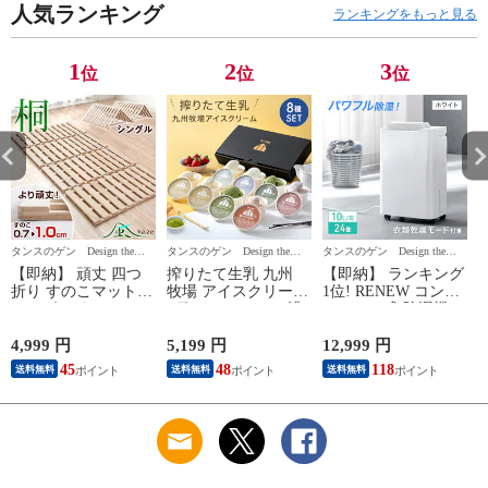
人気ランキング
ンパクト 強力 静音
クーラー リモコン付
ランキングをもっと見る
7970000630〔ホワイ
7980000140A〔ホワ
7
ト〕
イト〕
1
2
3
位
位
位
タンスのゲン Design the
タンスのゲン Design the
タンスのゲン Design the
タ
Future
Future
Future
Fu
【即納】 頑丈 四つ
搾りたて生乳 九州
【即納】 ランキング
折り すのこマット
牧場 アイスクリーム
1位! RENEW コンプ
シングル すのこベッ
8種セット YAMA 濃
レッサー式 除湿機
ド 低ホル 軽量 桐 す
厚 ミルク 食べ比べ
衣類乾燥付き 10L/日
のこ 国内検査済 折
ギフト 詰め合わせ
24畳 小型 コンプレ
4,999 円
5,199 円
12,999 円
2
りたたみベッド 折り
アイス クリーム ア
ッサー 除湿器 タン
45
48
118
送料無料
送料無料
送料無料
たたみ 折り畳み ベ
イスセット 無添加
ク 3L 湿度設定 衣類
ット コンパクト
ノンホモ ミルク バ
乾燥 除湿乾燥機 衣
1761000420A
ニラ 抹茶 ストロベ
類乾燥機 省エネ コ
リー 8個 セット お祝
ンパクト 強力 静音
対
い 国産 日本製
7970000630〔ホワイ
87721222
ト〕