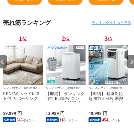
性抜群 4Dメッシ
性抜群 4Dメッシ
シュ 調湿 ポケッ
1
ュ 調湿 ポケット
ュ 調湿 ポケット
トコイルマット
サ
コイルマットレ
コイルマットレ
レス ベッドマッ
ン
売れ筋ランキング
ス ベッドマット
ス ベッドマット
ト コイルマット
マ
ランキングをもっと見る
コイルマットレ
コイルマットレ
レス 硬め コイル
ト
ス 硬め
ス 硬め コイル
17800163【予
ル
1
2
3
位
位
位
17800161【予
17800162【予
約】8月下旬
1
約】8月下旬
約】8月下旬
※8/31までに出
約
※8/31までに出
※8/31までに出
荷予定
※
荷予定
荷予定
荷
タンスのゲン Design the
タンスのゲン Design the
タンスのゲン Design the
タ
Future
Future
Future
Fu
RENEW ヘッドレス
【即納】 ランキング
【即納】 猛暑対応
ト付 カバーリング
1位! RENEW コンプ
超強力 2.9kW 断熱ダ
ハイバック カウチソ
レッサー式 除湿機
クトカバー付 スポッ
ファ L字 ポケットコ
衣類乾燥付き 10L/日
トクーラー 12畳 除
イル 3人掛け 4人掛
24畳 小型 コンプレ
湿 38L/日 テラス窓パ
2
59,999 円
12,999 円
49,999 円
3
け 31200006 〔ベー
ッサー 除湿器 タン
ネル付 冷房 ノンド
545
118
454
送料無料
送料無料
送料無料
ジュ×モカ【ファブ×
ク 3L 湿度設定 衣類
レン 移動式 冷風機
レザー】〕
乾燥 除湿乾燥機 衣
家庭用 窓用エアコン
類乾燥機 省エネ コ
スポット ポータブル