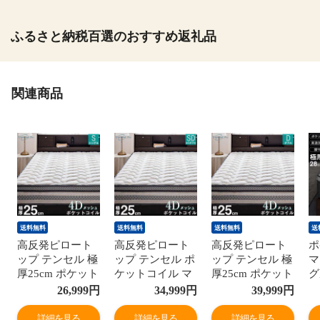
ふるさと納税百選のおすすめ返礼品
関連商品
送料無料
送料無料
送料無料
送
高反発ピロート
高反発ピロート
高反発ピロート
ポ
ップ テンセル 極
ップ テンセル ポ
ップ テンセル 極
マ
厚25cm ポケット
ケットコイル マ
厚25cm ポケット
グ
コイル マットレ
ットレス セミダ
コイル ダブル 超
ピ
26,999
円
34,999
円
39,999
円
ス シングル 超高
ブル 25cm 超高
高密度コイル 通
ロ
密度コイル 通気
密度コイル 通気
気性抜群 4Dメッ
圧
詳細を見る
詳細を見る
詳細を見る