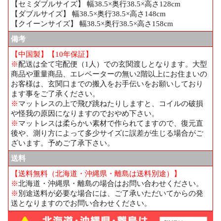
【セミダブルサイズ】 幅38.5×奥行38.5×高さ128cm
【ダブルサイズ】 幅38.5×奥行38.5×高さ148cm
【クイーンサイズ】 幅38.5×奥行38.5×高さ158cm
備考
【中国製】【10年保証】
※
配送は全て宅配便（1人）での玄関渡しとなります。大型
商品や重量商品、エレベーターの無い2階以上にお住まいの
お客様は、玄関口までの搬入をお手伝いをお願いしており
ます事をご了承ください。
※
マットレスの上で飛び跳ねたりしますと、コイルの破損
や怪我の原因になりますのでおやめ下さい。
※
マットレスは柔らかい素材で作られてますので、復元直
後や、測り方によって多少サイズに誤差が生じる場合がご
ざいます。予めご了承下さい。
送料
【送料無料（北海道・沖縄県・離島は送料別途）】
※
北海道・沖縄県・離島の場合はお問い合わせください。
※
別途送料が必要な場合には、ご了承いただいてからの発
送となりますのでお問い合わせください。