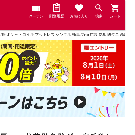
クーポン
閲覧履歴
お気に入り
検索
カート
2層 ポケットコイル マットレス シングル 極厚22cm 抗菌 防臭 防ダニ 高反