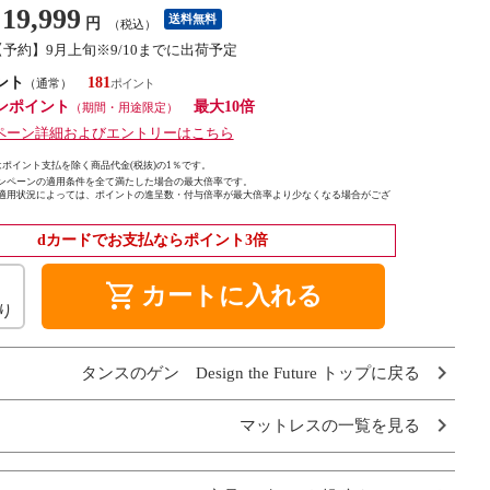
19,999
送料無料
円
（税込）
【予約】9月上旬※9/10までに出荷予定
ント
181
（通常）
ンポイント
最大10倍
（期間・用途限定）
ペーン詳細およびエントリーはこちら
ポイント支払を除く商品代金(税抜)の1％です。
ンペーンの適用条件を全て満たした場合の最大倍率です。
適用状況によっては、ポイントの進呈数・付与倍率が最大倍率より少なくなる場合がござ
dカードでお支払ならポイント3倍
shopping_cart
カートに入れる
り
タンスのゲン Design the Future トップに戻る
マットレスの一覧を見る