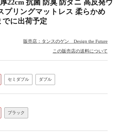
22cm 抗菌 防臭 防ダニ 高反発ウ
 スプリングマットレス 柔らかめ
10までに出荷予定
販売店：タンスのゲン Design the Future
この販売店の送料について
セミダブル
ダブル
ブラック