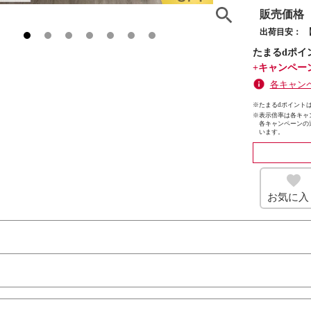
販売価格
出荷目安：
たまるdポイ
+キャンペー
各キャン
※たまるdポイントは
※
表示倍率は各キャ
各キャンペーンの
います。
お気に入