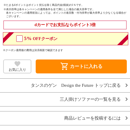
※たまるdポイントはポイント支払を除く商品代金(税抜)の1％です。
※
表示倍率は各キャンペーンの適用条件を全て満たした場合の最大倍率です。
各キャンペーンの適用状況によっては、ポイントの進呈数・付与倍率が最大倍率より少なくなる場合が
ございます。
dカードでお支払ならポイント3倍
5%
OFFクーポン
※クーポン適用後の費用は決済画面で確認できます
shopping_cart
カートに入れる
お気に入り
タンスのゲン Design the Future トップに戻る
三人掛けソファーの一覧を見る
商品レビューを投稿するには