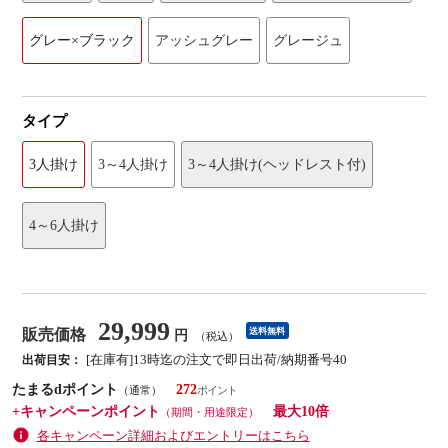
グレー×ブラック
アッシュグレー
グレージュ
タイプ
3人掛け
3～4人掛け
3～4人掛け(ヘッドレスト付)
4～6人掛け
29,999
販売価格
送料無料
円
（税込）
[在庫有]13時迄の注文で即日出荷/納期番号40
出荷目安：
たまるdポイント
272
（通常）
+キャンペーンポイント
最大10倍
（期間・用途限定）
各キャンペーン詳細およびエントリーはこちら