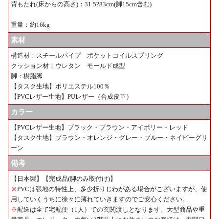
背もたれ(床からの高さ)：31.5?83cm(脚15cm含む)
重量：約16kg
素材
構造材：スチールパイプ ポケットコイルスプリング
クッション材：ウレタン モールド成型
脚：樹脂脚
【タスク生地】ポリエステル100％
【PVCレザー生地】PUレザー（合成皮革）
カラー
【PVCレザー生地】ブラック・ブラウン・アイボリー・レッド
【タスク生地】ブラウン・オレンジ・グレー・ブルー・ネイビーグリ
ーン
備考
【日本製】【完成品(脚のみ取付け)】
※
PVCは張地の特性上、多少折りじわがある場合がございますが、使
用していくうちに徐々に薄れていきますのでご安心ください。
※
配送は全て宅配便（1人）での玄関渡しとなります。大型商品や重