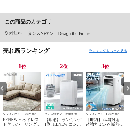
この商品のカテゴリ
送料無料
タンスのゲン Design the Future
売れ筋ランキング
ランキングをもっと見る
1
2
3
位
位
位
タンスのゲン Design the
タンスのゲン Design the
タンスのゲン Design the
タ
Future
Future
Future
Fu
RENEW ヘッドレス
【即納】 ランキング
【即納】 猛暑対応
ト付 カバーリング
1位! RENEW コンプ
超強力 2.9kW 断熱ダ
ハイバック カウチソ
レッサー式 除湿機
クトカバー付 スポッ