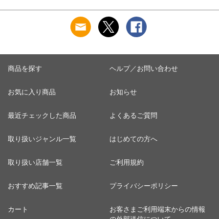
ット コンパクト
乾燥 除湿乾燥機 衣
ノンホモ ミルク バ
1761000420A
類乾燥機 省エネ コ
ニラ 抹茶 ストロベ
ンパクト 強力 静音
リー 8個 セット お祝
7970000630〔ホワイ
い 国産 日本製
ト〕
87721222
6
商品を探す
ヘルプ／お問い合わせ
お気に入り商品
お知らせ
最近チェックした商品
よくあるご質問
取り扱いジャンル一覧
はじめての方へ
取り扱い店舗一覧
ご利用規約
おすすめ記事一覧
プライバシーポリシー
カート
お客さまご利用端末からの情報