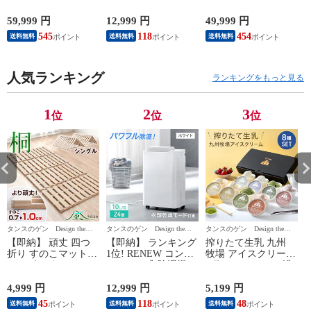
ファ L字 ポケットコ
衣類乾燥付き 10L/日
トクーラー 12畳 除
イル 3人掛け 4人掛
24畳 小型 コンプレ
湿 38L/日 テラス窓パ
2
59,999 円
12,999 円
49,999 円
3
け 31200006 〔ベー
ッサー 除湿器 タン
ネル付 冷房 ノンド
545
118
454
送料無料
送料無料
送料無料
ジュ×モカ【ファブ×
ク 3L 湿度設定 衣類
レン 移動式 冷風機
レザー】〕
乾燥 除湿乾燥機 衣
家庭用 窓用エアコン
類乾燥機 省エネ コ
スポット ポータブル
人気ランキング
ンパクト 強力 静音
クーラー リモコン付
ランキングをもっと見る
7970000630〔ホワイ
7980000140A〔ホワ
7
ト〕
イト〕
1
2
3
位
位
位
タンスのゲン Design the
タンスのゲン Design the
タンスのゲン Design the
タ
Future
Future
Future
Fu
【即納】 頑丈 四つ
【即納】 ランキング
搾りたて生乳 九州
折り すのこマット
1位! RENEW コンプ
牧場 アイスクリーム
シングル すのこベッ
レッサー式 除湿機
8種セット YAMA 濃
ド 低ホル 軽量 桐 す
衣類乾燥付き 10L/日
厚 ミルク 食べ比べ
のこ 国内検査済 折
24畳 小型 コンプレ
ギフト 詰め合わせ
4,999 円
12,999 円
5,199 円
3
りたたみベッド 折り
ッサー 除湿器 タン
アイス クリーム ア
45
118
48
送料無料
送料無料
送料無料
たたみ 折り畳み ベ
ク 3L 湿度設定 衣類
イスセット 無添加