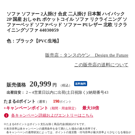
ソファ ソファー 2人掛け 合皮 二人掛け 日本製 ハイバック
2P 国産 おしゃれ ポケットコイル ソファ リクライニング ソ
ファーベッド ソファベッド ソファー PUレザー 北欧 リクラ
イニングソファ 44030059
色：ブラック【PVC生地】
販売店：タンスのゲン Design the Future
この販売店の送料について
20,999
販売価格
送料無料
円
（税込）
2～4営業日以内に出荷(土日祝除く)/納期番号43
出荷目安：
たまるdポイント
190
（通常）
+キャンペーンポイント
最大10倍
（期間・用途限定）
各キャンペーン詳細およびエントリーはこちら
※たまるdポイントはポイント支払を除く商品代金(税抜)の1％です。
※
表示倍率は各キャンペーンの適用条件を全て満たした場合の最大倍率です。
各キャンペーンの適用状況によっては、ポイントの進呈数・付与倍率が最大倍率より少なくなる場合が