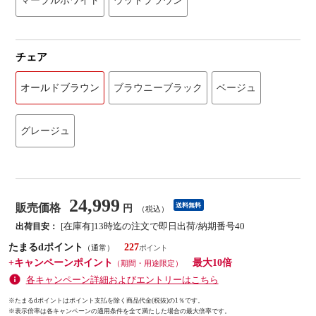
マーブルホワイト
ウッドブラウン
チェア
オールドブラウン
ブラウニーブラック
ベージュ
グレージュ
24,999
販売価格
送料無料
円
（税込）
[在庫有]13時迄の注文で即日出荷/納期番号40
出荷目安：
たまるdポイント
227
（通常）
+キャンペーンポイント
最大10倍
（期間・用途限定）
各キャンペーン詳細およびエントリーはこちら
※たまるdポイントはポイント支払を除く商品代金(税抜)の1％です。
※
表示倍率は各キャンペーンの適用条件を全て満たした場合の最大倍率です。