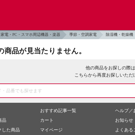
家電・PC・スマホ周辺機器・楽器
季節・空調家電
除湿機・乾燥機
の商品が見当たりません。
他の商品をお探しの際
こちらから再度お探しいただ
おすすめ記事一覧
ヘルプ／
商品
カート
お知らせ
クした商品
マイページ
よくある