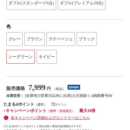
ダブル(スタンダード6点)
ダブル(プレミアム10点)
色
グレー
ブラウン
ラテベージュ
ブラック
シーグリーン
ネイビー
7,999
販売価格
送料無料
円
（税込）
[在庫有]3営業日以内に出荷(土日祝除く)/納期番号88
出荷目安：
たまるdポイント
72
（通常）
+キャンペーンポイント
最大10倍
（期間・用途限定）
各キャンペーン詳細およびエントリーはこちら
※たまるdポイントはポイント支払を除く商品代金(税抜)の1％です。