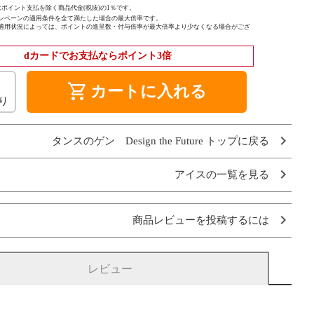
ポイント支払を除く商品代金(税抜)の1％です。
ンペーンの適用条件を全て満たした場合の最大倍率です。
適用状況によっては、ポイントの進呈数・付与倍率が最大倍率より少なくなる場合がござ
dカードでお支払ならポイント3倍
shopping_cart
カートに入れる
り
タンスのゲン Design the Future トップに戻る
アイスの一覧を見る
商品レビューを投稿するには
レビュー