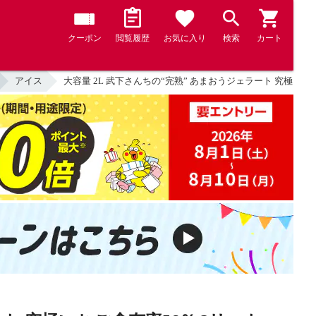
クーポン
閲覧履歴
お気に入り
検索
カート
アイス
大容量 2L 武下さんちの“完熟” あまおうジェラート 究極いちご