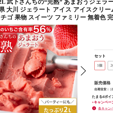
2L 武下さんちの“完熟” あまおうジェラ
岡県 大川 ジェラート アイス アイスクリー
イチゴ 果物 スイーツ ファミリー 無着色 完熟 
セット
1個
販売価格
出荷目安：
たまるdポイ
+キャンペー
各キャン