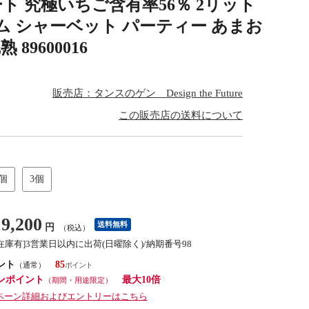
ート 究極いちご含有率56％ 2リット
ム シャーベット パーティー あまお
89600016
販売店：タンスのゲン Design the Future
この販売店の送料について
2個
3個
9,200
送料無料
円
（税込）
[在庫有]3営業日以内に出荷(日曜除く)/納期番号98
ント
85
（通常）
ンポイント
最大10倍
（期間・用途限定）
ペーン詳細およびエントリーはこちら